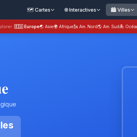
🗺️ Cartes
🌐 Interactives
🏙️ Villes
plorer :
🇪🇺 Europe
🌏 Asie
🌍 Afrique
🗽 Am. Nord
🌎 Am. Sud
🏝️ Océa
ue
lgique
les