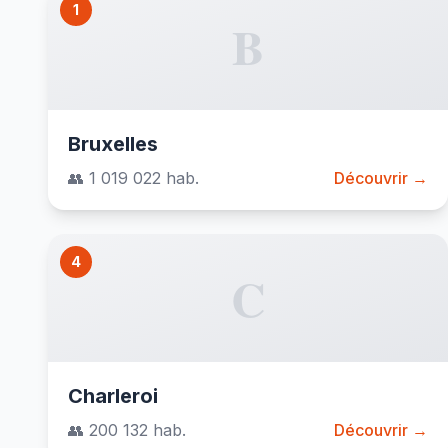
1
B
Bruxelles
👥 1 019 022 hab.
Découvrir →
4
C
Charleroi
👥 200 132 hab.
Découvrir →