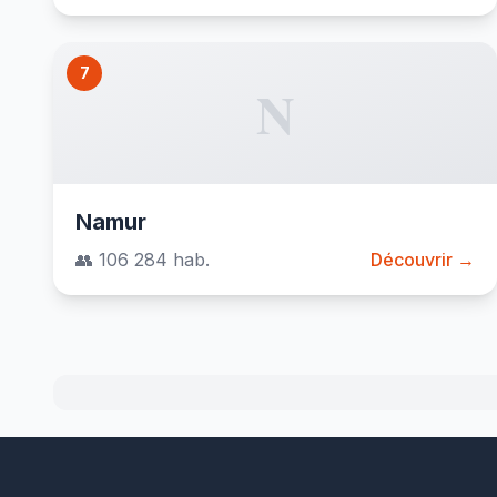
7
N
Namur
👥 106 284 hab.
Découvrir →