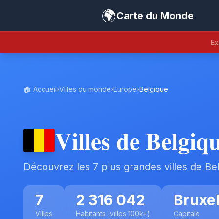
🌍
Carte du Monde
Ex
🏠 Accueil
›
Villes du monde
›
Europe
›
Belgique
Villes de Belgiq
Découvrez les 7 plus grandes villes de Be
7
2 316 042
Bruxel
Villes
Habitants (villes 100k+)
Capitale