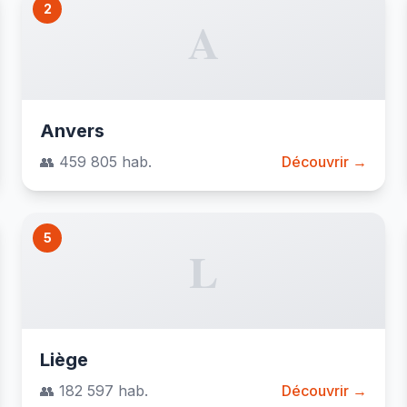
2
A
Anvers
👥 459 805 hab.
Découvrir →
5
L
Liège
👥 182 597 hab.
Découvrir →