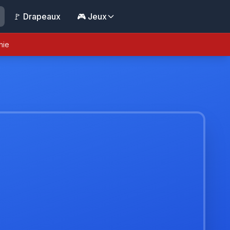
🚩 Drapeaux
🎮 Jeux
nie