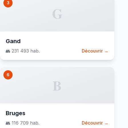
3
G
Gand
👥 231 493 hab.
Découvrir →
6
B
Bruges
👥 116 709 hab.
Découvrir →