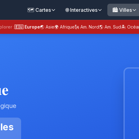
🗺️ Cartes
🌐 Interactives
🏙️ Villes
plorer :
🇪🇺 Europe
🌏 Asie
🌍 Afrique
🗽 Am. Nord
🌎 Am. Sud
🏝️ Océa
ue
lgique
les