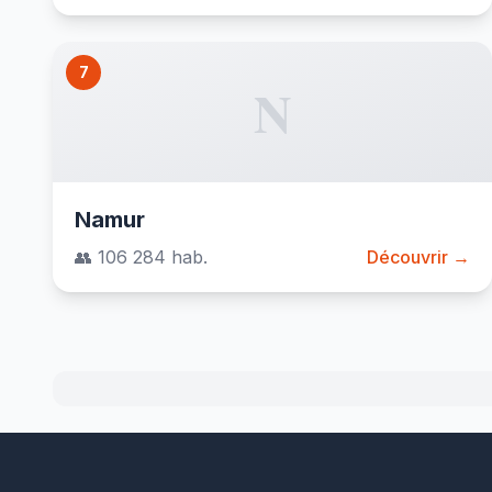
7
N
Namur
👥 106 284 hab.
Découvrir →