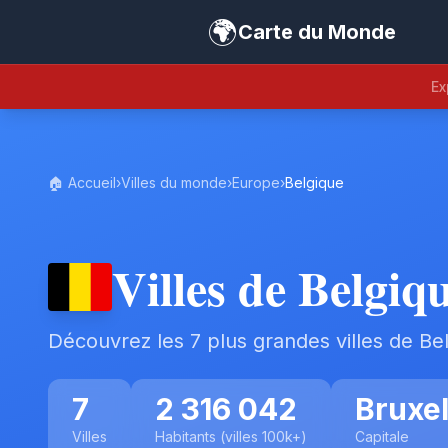
🌍
Carte du Monde
Ex
🏠 Accueil
›
Villes du monde
›
Europe
›
Belgique
Villes de Belgiq
Découvrez les 7 plus grandes villes de Be
7
2 316 042
Bruxel
Villes
Habitants (villes 100k+)
Capitale