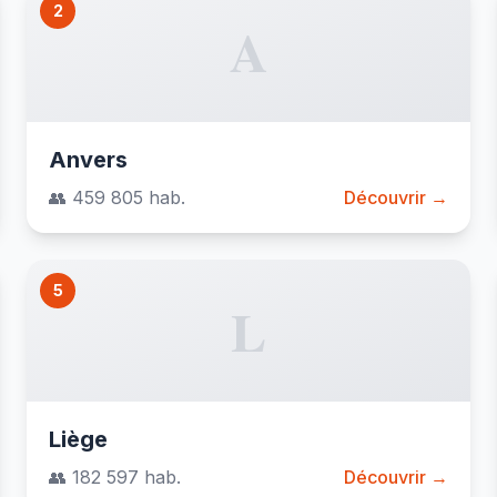
2
A
Anvers
👥 459 805 hab.
Découvrir →
5
L
Liège
👥 182 597 hab.
Découvrir →