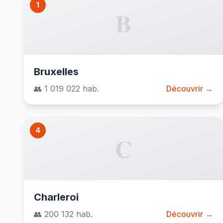
1
B
Bruxelles
👥 1 019 022 hab.
Découvrir →
4
C
Charleroi
👥 200 132 hab.
Découvrir →