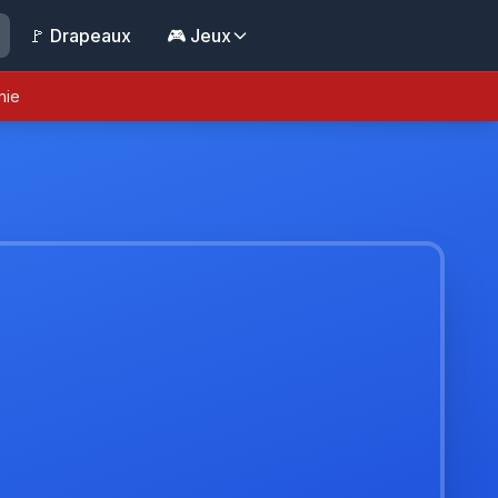
🚩 Drapeaux
🎮 Jeux
nie