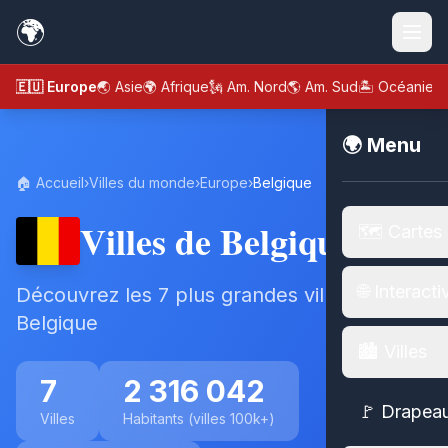
🌍
🇪🇺 Europe
🌏 Asie
🌍 Afrique
🗽 Am. Nord
🌎 Am. Sud
🏝️ Océanie
🌍 Menu
🏠 Accueil
›
Villes du monde
›
Europe
›
Belgique
Villes de Belgique
🗺️ Cartes
🌐 Interacti
Découvrez les 7 plus grandes villes de
Belgique
🏙️ Villes
7
2 316 042
🚩 Drapea
Villes
Habitants (villes 100k+)