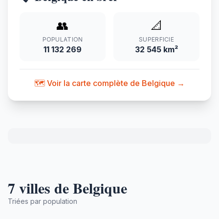
👥
📐
POPULATION
SUPERFICIE
11 132 269
32 545 km²
🗺️ Voir la carte complète de Belgique →
7 villes de Belgique
Triées par population