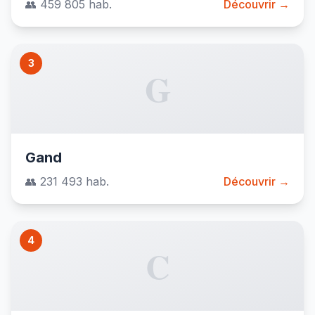
👥 459 805 hab.
Découvrir →
3
G
Gand
👥 231 493 hab.
Découvrir →
4
C