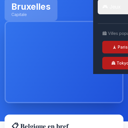
Bruxelles
🎮 Jeux
Capitale
🏙️ Villes pop
🗼 Paris
🏯 Toky
📋 Belgique en bref