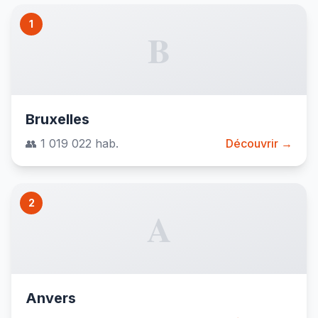
1
B
Bruxelles
👥 1 019 022 hab.
Découvrir →
2
A
Anvers