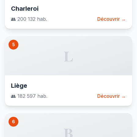
Charleroi
👥 200 132 hab.
Découvrir →
5
L
Liège
👥 182 597 hab.
Découvrir →
6
B