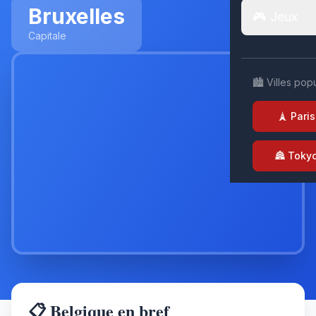
Bruxelles
🎮 Jeux
Capitale
🏙️ Villes pop
🗼 Paris
🏯 Toky
📋 Belgique en bref