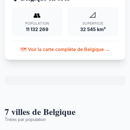
👥
📐
POPULATION
SUPERFICIE
11 132 269
32 545 km²
🗺️ Voir la carte complète de Belgique →
7 villes de Belgique
Triées par population