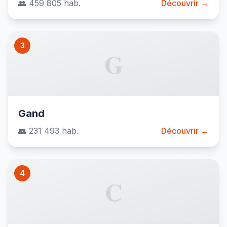
👥 459 805 hab.
Découvrir →
3
G
Gand
👥 231 493 hab.
Découvrir →
4
C