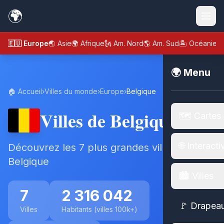
🌍
🇪🇺 Europe
🌏 Asie
🌍 Afrique
🗽 Am. Nord
🌎 Am. Sud
🏝️ Océanie
🌍 Menu
🏠 Accueil
›
Villes du monde
›
Europe
›
Belgique
Villes de Belgique
🗺️ Cartes
🌐 Interacti
Découvrez les 7 plus grandes villes de
Belgique
🏙️ Villes
7
2 316 042
🚩 Drapea
Villes
Habitants (villes 100k+)