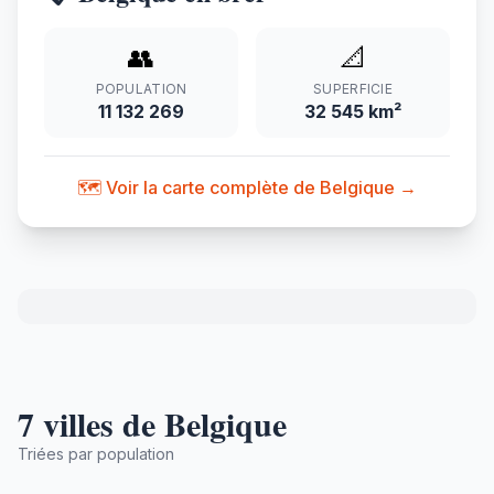
👥
📐
POPULATION
SUPERFICIE
11 132 269
32 545 km²
🗺️ Voir la carte complète de Belgique →
7 villes de Belgique
Triées par population