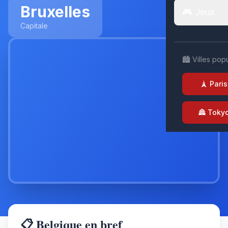
Bruxelles
🎮 Jeux
Capitale
🏙️ Villes pop
🗼 Paris
🏯 Toky
📋 Belgique en bref