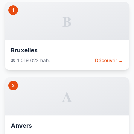
1
B
Bruxelles
👥 1 019 022 hab.
Découvrir →
2
A
Anvers