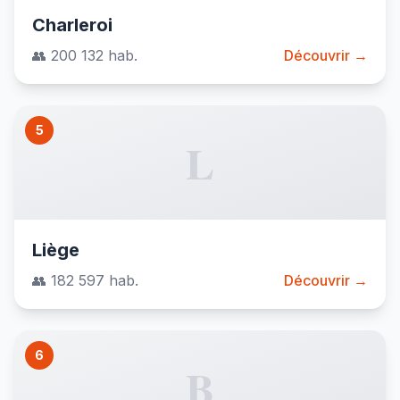
Charleroi
👥 200 132 hab.
Découvrir →
5
L
Liège
👥 182 597 hab.
Découvrir →
6
B