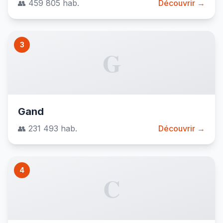
👥 459 805 hab.
Découvrir →
3
G
Gand
👥 231 493 hab.
Découvrir →
4
C