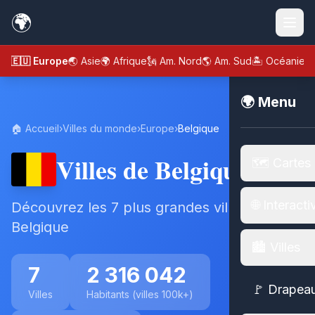
🌍
🇪🇺 Europe
🌏 Asie
🌍 Afrique
🗽 Am. Nord
🌎 Am. Sud
🏝️ Océanie
🌍 Menu
🏠 Accueil
›
Villes du monde
›
Europe
›
Belgique
Villes de Belgique
🗺️ Cartes
🌐 Interacti
Découvrez les 7 plus grandes villes de
Belgique
🏙️ Villes
7
2 316 042
🚩 Drapea
Villes
Habitants (villes 100k+)