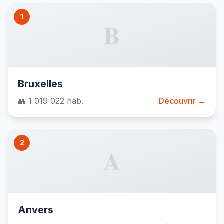
1
B
Bruxelles
👥 1 019 022 hab.
Découvrir →
2
A
Anvers