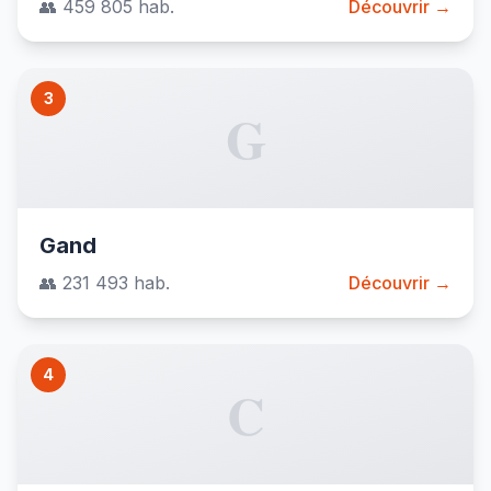
👥 459 805 hab.
Découvrir →
3
G
Gand
👥 231 493 hab.
Découvrir →
4
C