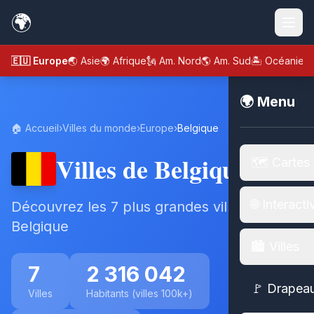
🌍
🇪🇺 Europe
🌏 Asie
🌍 Afrique
🗽 Am. Nord
🌎 Am. Sud
🏝️ Océanie
🌍 Menu
🏠 Accueil
›
Villes du monde
›
Europe
›
Belgique
Villes de Belgique
🗺️ Cartes
🌐 Interacti
Découvrez les 7 plus grandes villes de
Belgique
🏙️ Villes
7
2 316 042
🚩 Drapea
Villes
Habitants (villes 100k+)