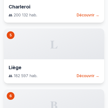
Charleroi
👥 200 132 hab.
Découvrir →
5
L
Liège
👥 182 597 hab.
Découvrir →
6
B