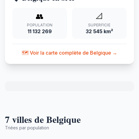
👥
📐
POPULATION
SUPERFICIE
11 132 269
32 545 km²
🗺️ Voir la carte complète de Belgique →
7 villes de Belgique
Triées par population