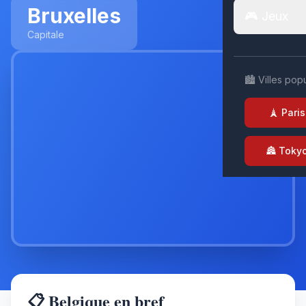
Bruxelles
🎮 Jeux
Capitale
🏙️ Villes pop
🗼 Paris
🏯 Toky
📋 Belgique en bref