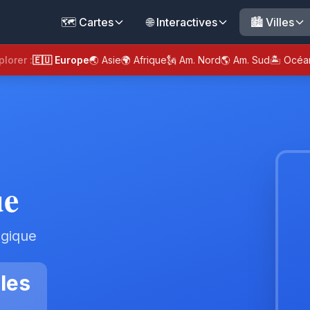
🗺️ Cartes
🌐 Interactives
🏙️ Villes
plorer :
🇪🇺 Europe
🌏 Asie
🌍 Afrique
🗽 Am. Nord
🌎 Am. Sud
🏝️ Océa
ue
lgique
les