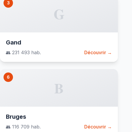
3
G
Gand
👥 231 493 hab.
Découvrir →
6
B
Bruges
👥 116 709 hab.
Découvrir →