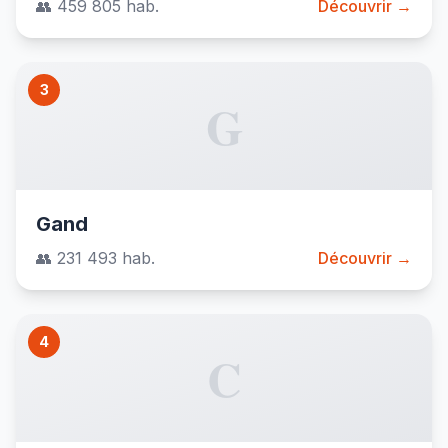
👥 459 805 hab.
Découvrir →
3
G
Gand
👥 231 493 hab.
Découvrir →
4
C