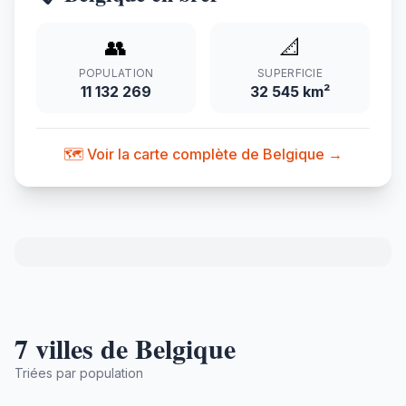
👥
📐
POPULATION
SUPERFICIE
11 132 269
32 545 km²
🗺️ Voir la carte complète de Belgique →
7 villes de Belgique
Triées par population