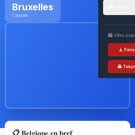
Bruxelles
🎮 Jeux
Capitale
🏙️ Villes pop
🗼 Paris
🏯 Toky
📋 Belgique en bref