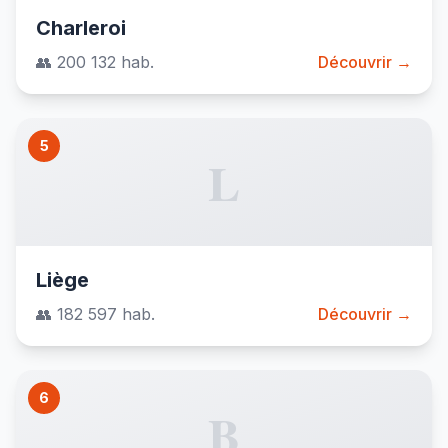
Charleroi
👥 200 132 hab.
Découvrir →
5
L
Liège
👥 182 597 hab.
Découvrir →
6
B