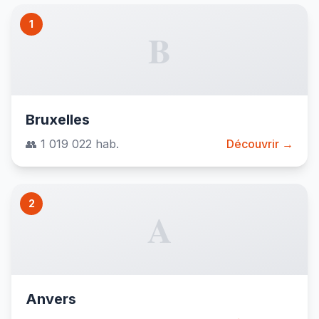
1
B
Bruxelles
👥 1 019 022 hab.
Découvrir →
2
A
Anvers