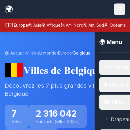
🌍
🇪🇺 Europe
🌏 Asie
🌍 Afrique
🗽 Am. Nord
🌎 Am. Sud
🏝️ Océanie
🌍 Menu
🏠 Accueil
›
Villes du monde
›
Europe
›
Belgique
Villes de Belgique
🗺️ Cartes
🌐 Interacti
Découvrez les 7 plus grandes villes de
Belgique
🏙️ Villes
7
2 316 042
🚩 Drapea
Villes
Habitants (villes 100k+)