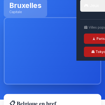
Bruxelles
🎮 Jeux
Capitale
🏙️ Villes pop
🗼 Paris
🏯 Toky
📋 Belgique en bref