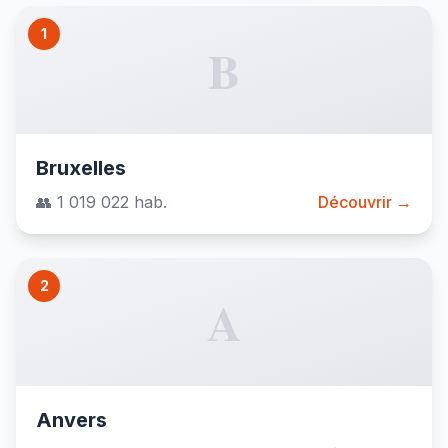
1
B
Bruxelles
👥 1 019 022 hab.
Découvrir →
2
A
Anvers