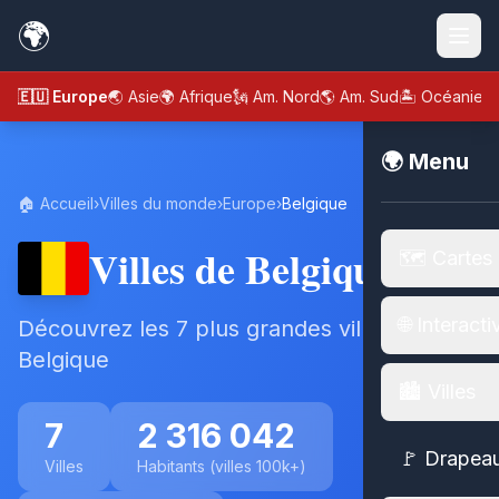
🌍
🇪🇺 Europe
🌏 Asie
🌍 Afrique
🗽 Am. Nord
🌎 Am. Sud
🏝️ Océanie
🌍 Menu
🏠 Accueil
›
Villes du monde
›
Europe
›
Belgique
Villes de Belgique
🗺️ Cartes
🌐 Interacti
Découvrez les 7 plus grandes villes de
Belgique
🏙️ Villes
7
2 316 042
🚩 Drapea
Villes
Habitants (villes 100k+)