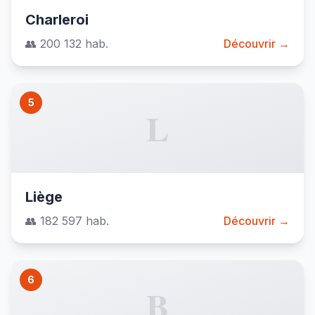
Charleroi
👥 200 132 hab.
Découvrir →
5
L
Liège
👥 182 597 hab.
Découvrir →
6
B