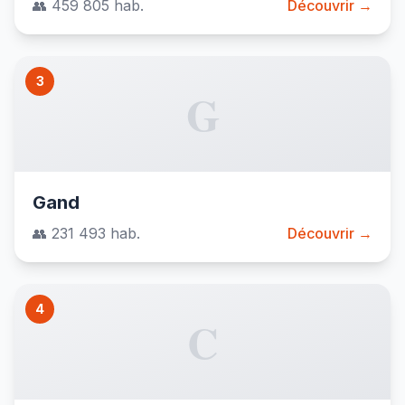
👥 459 805 hab.
Découvrir →
3
G
Gand
👥 231 493 hab.
Découvrir →
4
C