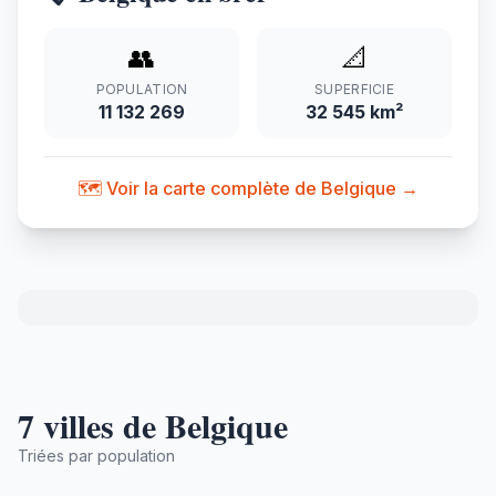
👥
📐
POPULATION
SUPERFICIE
11 132 269
32 545 km²
🗺️ Voir la carte complète de Belgique →
7 villes de Belgique
Triées par population