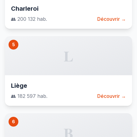
Charleroi
👥 200 132 hab.
Découvrir →
5
L
Liège
👥 182 597 hab.
Découvrir →
6
B