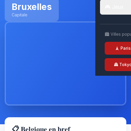
Bruxelles
🎮 Jeux
Capitale
🏙️ Villes pop
🗼 Paris
🏯 Toky
📋 Belgique en bref