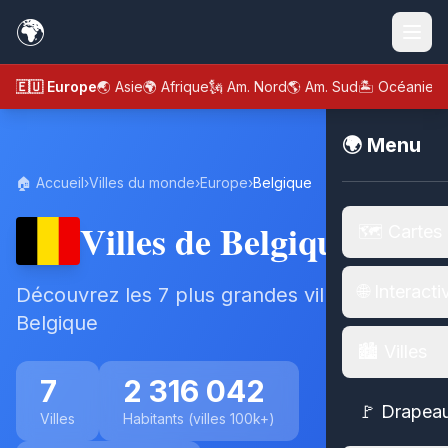
🌍
🇪🇺 Europe
🌏 Asie
🌍 Afrique
🗽 Am. Nord
🌎 Am. Sud
🏝️ Océanie
🌍 Menu
🏠 Accueil
›
Villes du monde
›
Europe
›
Belgique
Villes de Belgique
🗺️ Cartes
🌐 Interacti
Découvrez les 7 plus grandes villes de
Belgique
🏙️ Villes
7
2 316 042
🚩 Drapea
Villes
Habitants (villes 100k+)