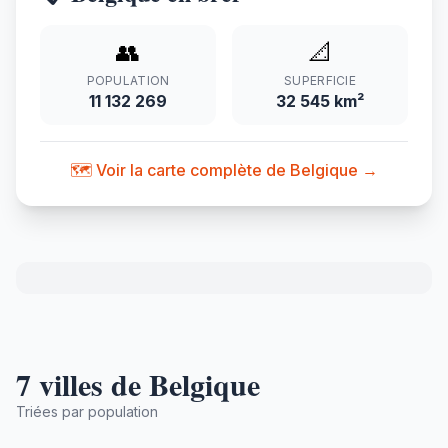
👥
📐
POPULATION
SUPERFICIE
11 132 269
32 545 km²
🗺️ Voir la carte complète de Belgique →
7 villes de Belgique
Triées par population