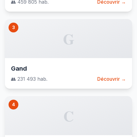
👥 459 805 hab.
Découvrir →
3
G
Gand
👥 231 493 hab.
Découvrir →
4
C