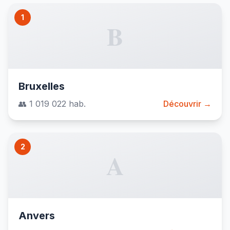
1
B
Bruxelles
👥 1 019 022 hab.
Découvrir →
2
A
Anvers