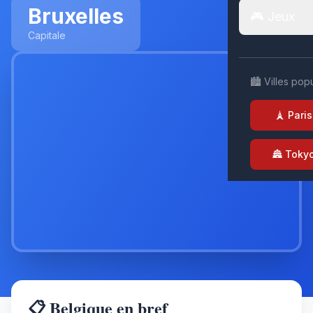
Bruxelles
🎮 Jeux
Capitale
🏙️ Villes pop
🗼 Paris
🏯 Toky
📋 Belgique en bref