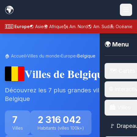
🌍
🇪🇺 Europe
🌏 Asie
🌍 Afrique
🗽 Am. Nord
🌎 Am. Sud
🏝️ Océanie
🌍 Menu
🏠 Accueil
›
Villes du monde
›
Europe
›
Belgique
Villes de Belgique
🗺️ Cartes
🌐 Interacti
Découvrez les 7 plus grandes villes de
Belgique
🏙️ Villes
7
2 316 042
🚩 Drapea
Villes
Habitants (villes 100k+)