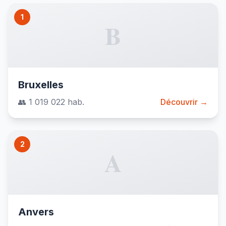
1
B
Bruxelles
👥 1 019 022 hab.
Découvrir →
2
A
Anvers