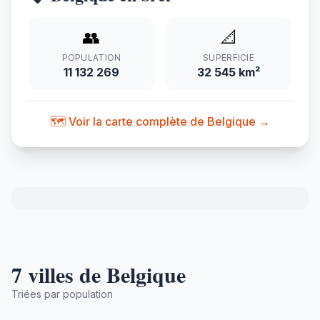
👥
📐
POPULATION
SUPERFICIE
11 132 269
32 545 km²
🗺️ Voir la carte complète de Belgique →
7 villes de Belgique
Triées par population