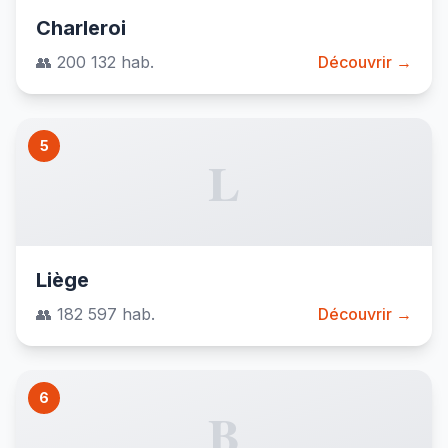
Charleroi
👥 200 132 hab.
Découvrir →
5
L
Liège
👥 182 597 hab.
Découvrir →
6
B