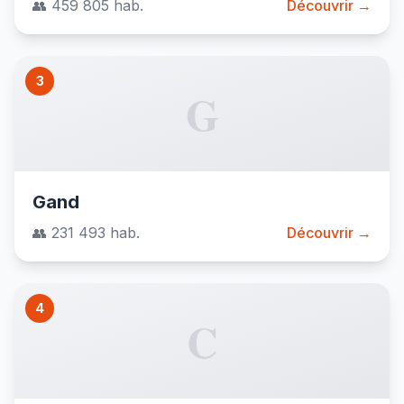
👥 459 805 hab.
Découvrir →
3
G
Gand
👥 231 493 hab.
Découvrir →
4
C