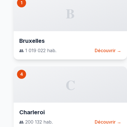
1
B
Bruxelles
👥 1 019 022 hab.
Découvrir →
4
C
Charleroi
👥 200 132 hab.
Découvrir →