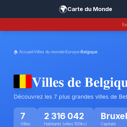
🌍
Carte du Monde
Ex
🏠 Accueil
›
Villes du monde
›
Europe
›
Belgique
Villes de Belgiq
Découvrez les 7 plus grandes villes de Be
7
2 316 042
Bruxel
Villes
Habitants (villes 100k+)
Capitale