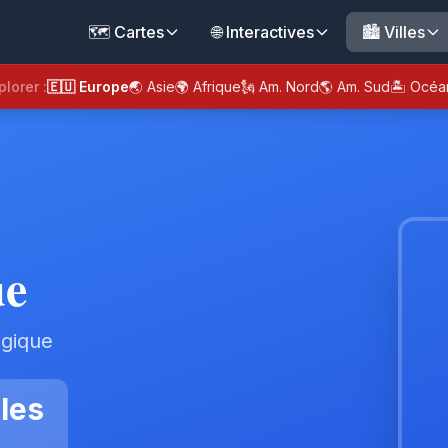
🗺️ Cartes
🌐 Interactives
🏙️ Villes
plorer :
🇪🇺 Europe
🌏 Asie
🌍 Afrique
🗽 Am. Nord
🌎 Am. Sud
🏝️ Océa
ue
lgique
les