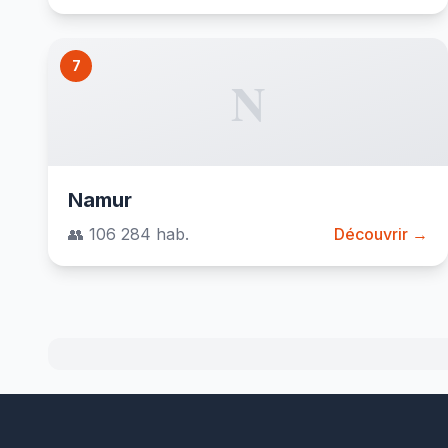
7
N
Namur
👥 106 284 hab.
Découvrir →