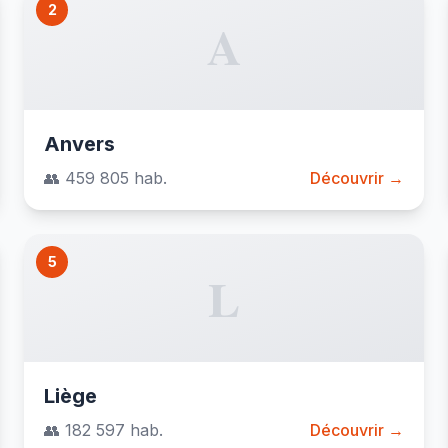
2
A
Anvers
👥 459 805 hab.
Découvrir →
5
L
Liège
👥 182 597 hab.
Découvrir →