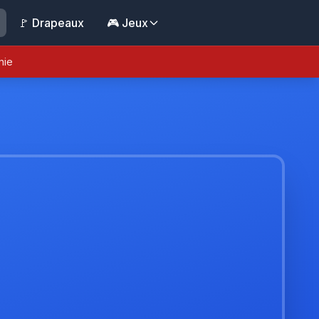
🚩 Drapeaux
🎮 Jeux
nie