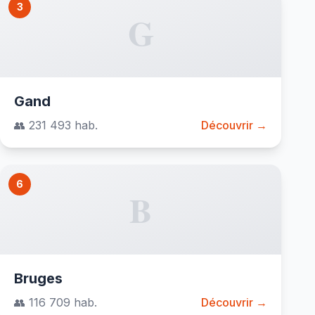
3
G
Gand
👥 231 493 hab.
Découvrir →
6
B
Bruges
👥 116 709 hab.
Découvrir →