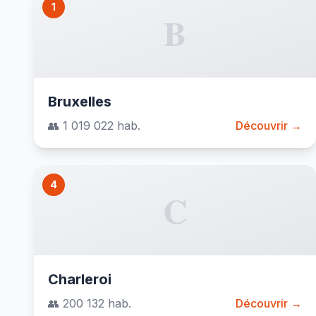
1
B
Bruxelles
👥 1 019 022 hab.
Découvrir →
4
C
Charleroi
👥 200 132 hab.
Découvrir →