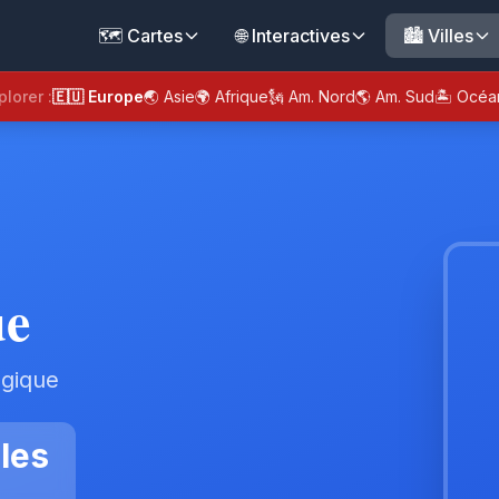
🗺️ Cartes
🌐 Interactives
🏙️ Villes
plorer :
🇪🇺 Europe
🌏 Asie
🌍 Afrique
🗽 Am. Nord
🌎 Am. Sud
🏝️ Océa
ue
lgique
les