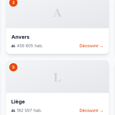
2
A
Anvers
👥 459 805 hab.
Découvrir →
5
L
Liège
👥 182 597 hab.
Découvrir →