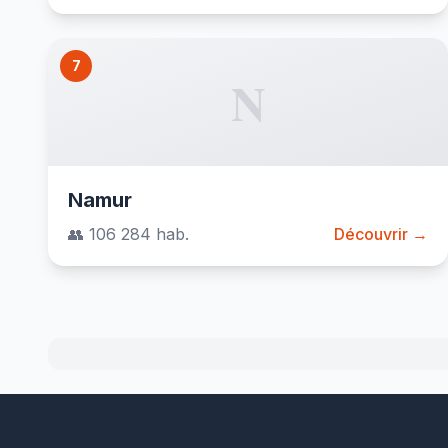
7
N
Namur
👥 106 284 hab.
Découvrir →