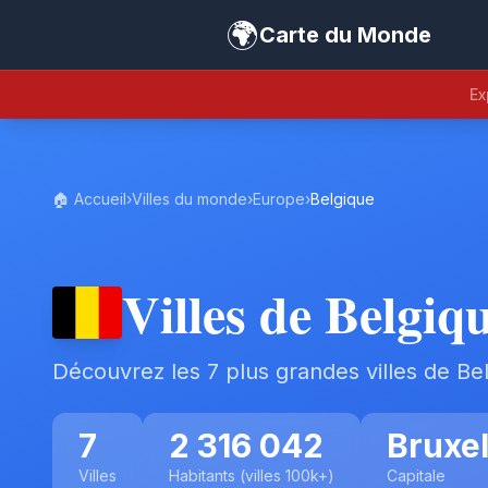
🌍
Carte du Monde
Ex
🏠 Accueil
›
Villes du monde
›
Europe
›
Belgique
Villes de Belgiq
Découvrez les 7 plus grandes villes de Be
7
2 316 042
Bruxel
Villes
Habitants (villes 100k+)
Capitale