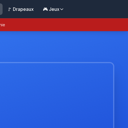
🚩 Drapeaux
🎮 Jeux
nie