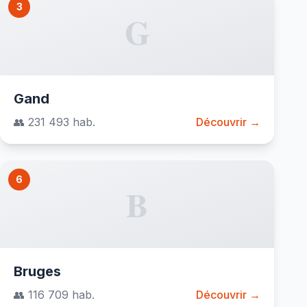
3
G
Gand
👥 231 493 hab.
Découvrir →
6
B
Bruges
👥 116 709 hab.
Découvrir →