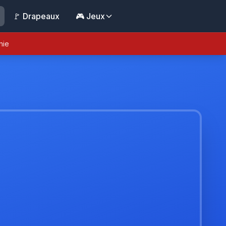
🚩 Drapeaux
🎮 Jeux
nie