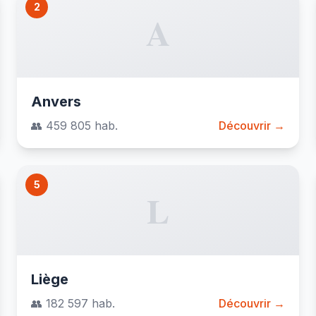
2
A
Anvers
👥 459 805 hab.
Découvrir →
5
L
Liège
👥 182 597 hab.
Découvrir →