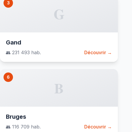
3
G
Gand
👥 231 493 hab.
Découvrir →
6
B
Bruges
👥 116 709 hab.
Découvrir →