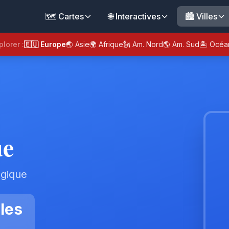
🗺️ Cartes
🌐 Interactives
🏙️ Villes
plorer :
🇪🇺 Europe
🌏 Asie
🌍 Afrique
🗽 Am. Nord
🌎 Am. Sud
🏝️ Océa
ue
lgique
les