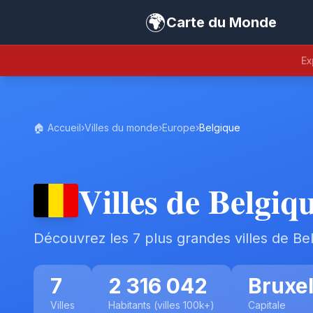
🌍
Carte du Monde
Ex
🏠 Accueil
›
Villes du monde
›
Europe
›
Belgique
Villes de Belgiq
Découvrez les 7 plus grandes villes de Be
7
2 316 042
Bruxel
Villes
Habitants (villes 100k+)
Capitale