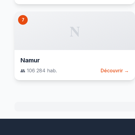
7
N
Namur
👥 106 284 hab.
Découvrir →