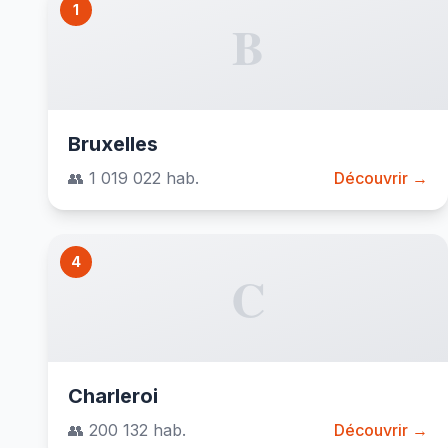
1
B
Bruxelles
👥 1 019 022 hab.
Découvrir →
4
C
Charleroi
👥 200 132 hab.
Découvrir →