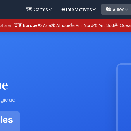
🗺️ Cartes
🌐 Interactives
🏙️ Villes
plorer :
🇪🇺 Europe
🌏 Asie
🌍 Afrique
🗽 Am. Nord
🌎 Am. Sud
🏝️ Océa
ue
lgique
les