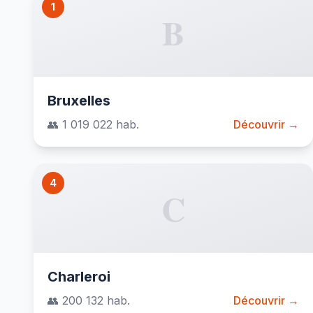
1
B
Bruxelles
👥 1 019 022 hab.
Découvrir →
4
C
Charleroi
👥 200 132 hab.
Découvrir →