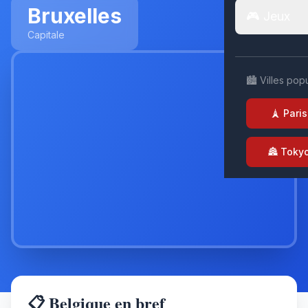
Bruxelles
🎮 Jeux
Capitale
🏙️ Villes pop
🗼 Paris
🏯 Toky
📋 Belgique en bref