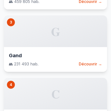
👥 459 805 hab.
Découvrir →
3
G
Gand
👥 231 493 hab.
Découvrir →
4
C