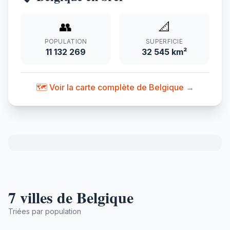
👥
📐
POPULATION
SUPERFICIE
11 132 269
32 545 km²
🗺️ Voir la carte complète de Belgique →
7 villes de Belgique
Triées par population