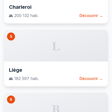
Charleroi
👥 200 132 hab.
Découvrir →
5
L
Liège
👥 182 597 hab.
Découvrir →
6
B