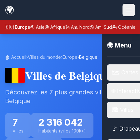
🌍
🇪🇺 Europe
🌏 Asie
🌍 Afrique
🗽 Am. Nord
🌎 Am. Sud
🏝️ Océanie
🌍 Menu
🏠 Accueil
›
Villes du monde
›
Europe
›
Belgique
Villes de Belgique
🗺️ Cartes
🌐 Interacti
Découvrez les 7 plus grandes villes de
Belgique
🏙️ Villes
7
2 316 042
🚩 Drapea
Villes
Habitants (villes 100k+)