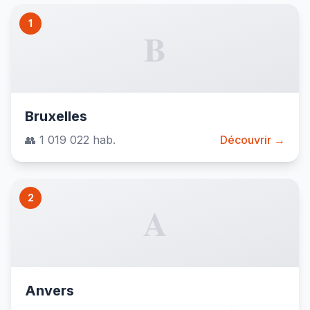
1
B
Bruxelles
👥 1 019 022 hab.
Découvrir →
2
A
Anvers