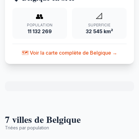
👥
📐
POPULATION
SUPERFICIE
11 132 269
32 545 km²
🗺️ Voir la carte complète de Belgique →
7 villes de Belgique
Triées par population