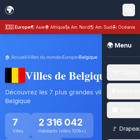
🌍
🇪🇺 Europe
🌏 Asie
🌍 Afrique
🗽 Am. Nord
🌎 Am. Sud
🏝️ Océanie
🌍 Menu
🏠 Accueil
›
Villes du monde
›
Europe
›
Belgique
Villes de Belgique
🗺️ Cartes
🌐 Interacti
Découvrez les 7 plus grandes villes de
Belgique
🏙️ Villes
7
2 316 042
🚩 Drapea
Villes
Habitants (villes 100k+)