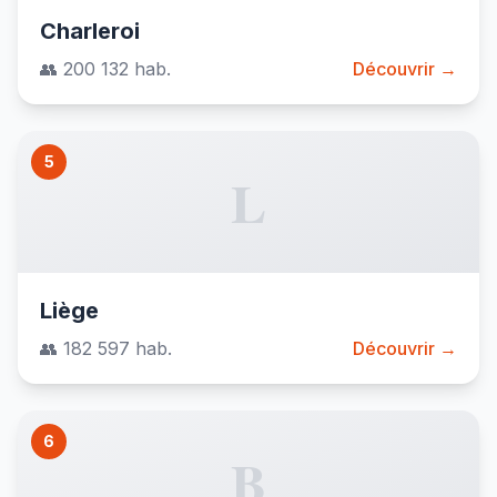
Charleroi
👥 200 132 hab.
Découvrir →
5
L
Liège
👥 182 597 hab.
Découvrir →
6
B