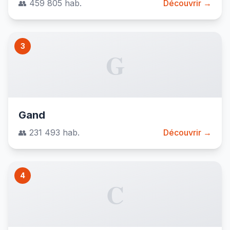
👥 459 805 hab.
Découvrir →
3
G
Gand
👥 231 493 hab.
Découvrir →
4
C