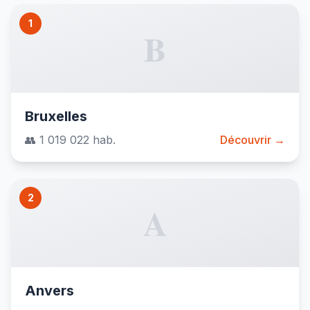
1
B
Bruxelles
👥 1 019 022 hab.
Découvrir →
2
A
Anvers