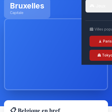
Bruxelles
🎮 Jeux
Capitale
🏙️ Villes pop
🗼 Paris
🏯 Toky
📋 Belgique en bref