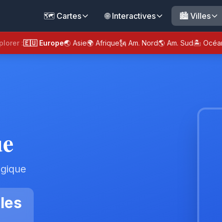
🗺️ Cartes
🌐 Interactives
🏙️ Villes
plorer :
🇪🇺 Europe
🌏 Asie
🌍 Afrique
🗽 Am. Nord
🌎 Am. Sud
🏝️ Océa
ue
lgique
les