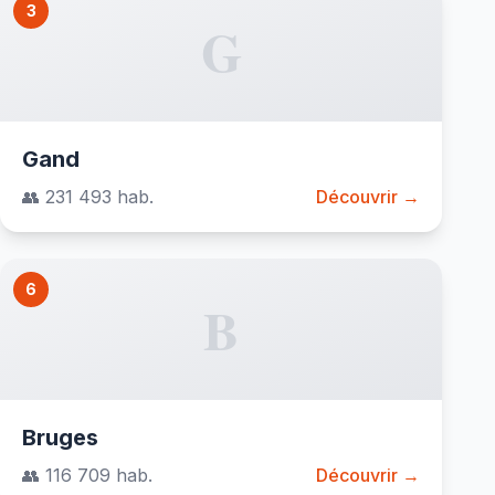
3
G
Gand
👥 231 493 hab.
Découvrir →
6
B
Bruges
👥 116 709 hab.
Découvrir →