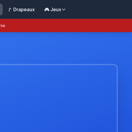
🚩 Drapeaux
🎮 Jeux
nie