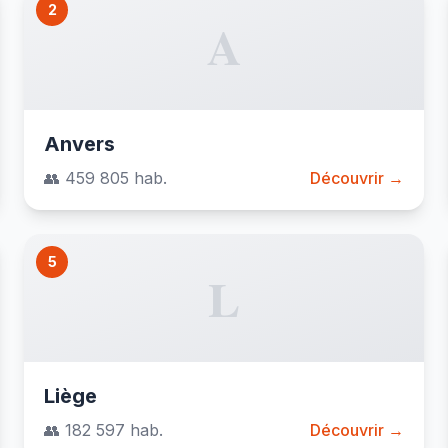
2
A
Anvers
👥 459 805 hab.
Découvrir →
5
L
Liège
👥 182 597 hab.
Découvrir →