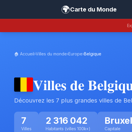
🌍
Carte du Monde
Ex
🏠 Accueil
›
Villes du monde
›
Europe
›
Belgique
Villes de Belgiq
Découvrez les 7 plus grandes villes de Be
7
2 316 042
Bruxel
Villes
Habitants (villes 100k+)
Capitale