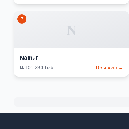
7
N
Namur
👥 106 284 hab.
Découvrir →