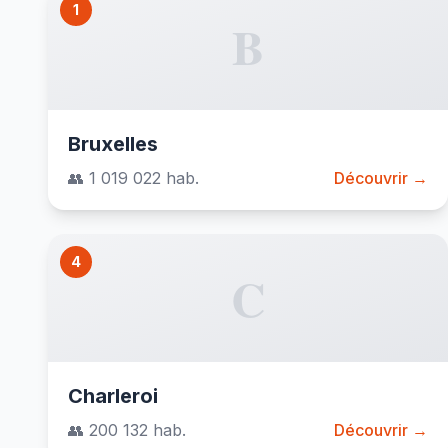
1
B
Bruxelles
👥 1 019 022 hab.
Découvrir →
4
C
Charleroi
👥 200 132 hab.
Découvrir →