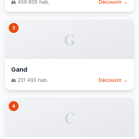
👥 459 805 hab.
Découvrir →
3
G
Gand
👥 231 493 hab.
Découvrir →
4
C