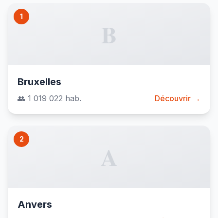
1
B
Bruxelles
👥 1 019 022 hab.
Découvrir →
2
A
Anvers