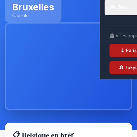
Bruxelles
🎮 Jeux
Capitale
🏙️ Villes pop
🗼 Paris
🏯 Toky
📋 Belgique en bref