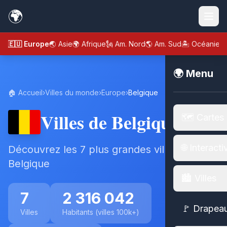
🌍
🇪🇺 Europe
🌏 Asie
🌍 Afrique
🗽 Am. Nord
🌎 Am. Sud
🏝️ Océanie
🌍 Menu
🏠 Accueil
›
Villes du monde
›
Europe
›
Belgique
Villes de Belgique
🗺️ Cartes
🌐 Interacti
Découvrez les 7 plus grandes villes de
Belgique
🏙️ Villes
7
2 316 042
🚩 Drapea
Villes
Habitants (villes 100k+)