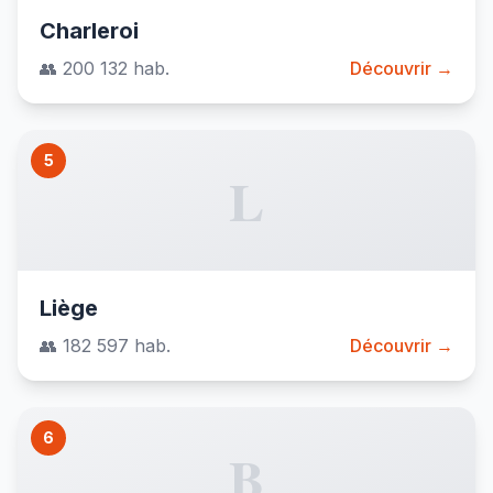
Charleroi
👥 200 132 hab.
Découvrir →
5
L
Liège
👥 182 597 hab.
Découvrir →
6
B