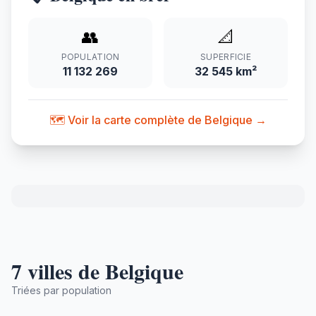
👥
📐
POPULATION
SUPERFICIE
11 132 269
32 545 km²
🗺️ Voir la carte complète de Belgique →
7 villes de Belgique
Triées par population