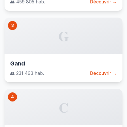
👥 459 805 hab.
Découvrir →
3
G
Gand
👥 231 493 hab.
Découvrir →
4
C