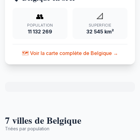
👥
📐
POPULATION
SUPERFICIE
11 132 269
32 545 km²
🗺️ Voir la carte complète de Belgique →
7 villes de Belgique
Triées par population