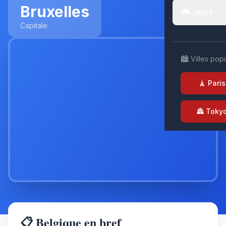
Bruxelles
🎮 Jeux
Capitale
🏙️ Villes pop
🗼 Paris
🏯 Toky
📋 Belgique en bref