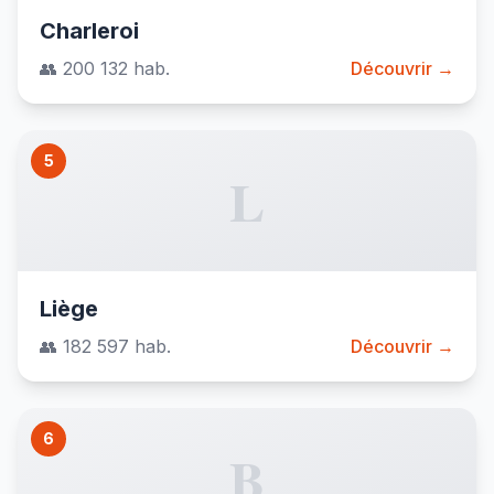
Charleroi
👥 200 132 hab.
Découvrir →
5
L
Liège
👥 182 597 hab.
Découvrir →
6
B