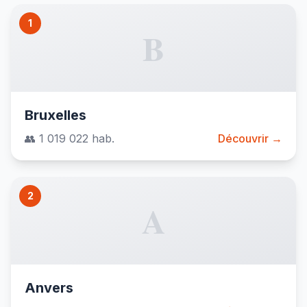
1
B
Bruxelles
👥 1 019 022 hab.
Découvrir →
2
A
Anvers