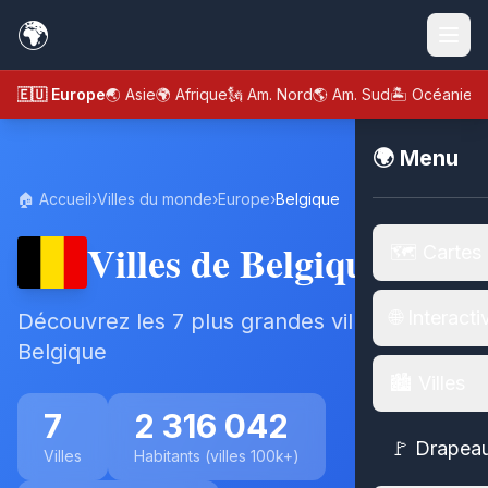
🌍
🇪🇺 Europe
🌏 Asie
🌍 Afrique
🗽 Am. Nord
🌎 Am. Sud
🏝️ Océanie
🌍 Menu
🏠 Accueil
›
Villes du monde
›
Europe
›
Belgique
Villes de Belgique
🗺️ Cartes
🌐 Interacti
Découvrez les 7 plus grandes villes de
Belgique
🏙️ Villes
7
2 316 042
🚩 Drapea
Villes
Habitants (villes 100k+)