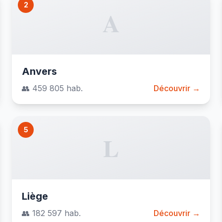
2
A
Anvers
👥 459 805 hab.
Découvrir →
5
L
Liège
👥 182 597 hab.
Découvrir →