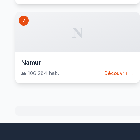
7
N
Namur
👥 106 284 hab.
Découvrir →