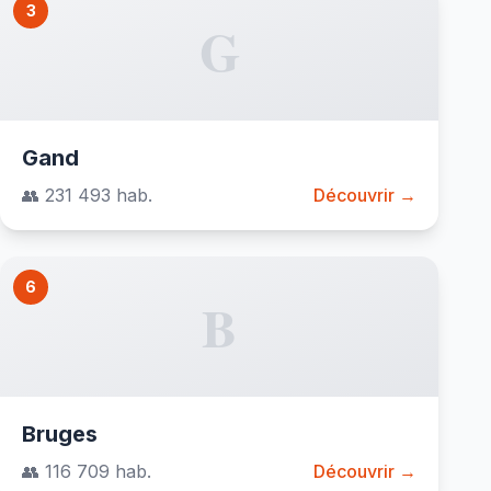
3
G
Gand
👥 231 493 hab.
Découvrir →
6
B
Bruges
👥 116 709 hab.
Découvrir →