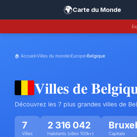
🌍
Carte du Monde
Ex
🏠 Accueil
›
Villes du monde
›
Europe
›
Belgique
Villes de Belgiq
Découvrez les 7 plus grandes villes de Be
7
2 316 042
Bruxel
Villes
Habitants (villes 100k+)
Capitale