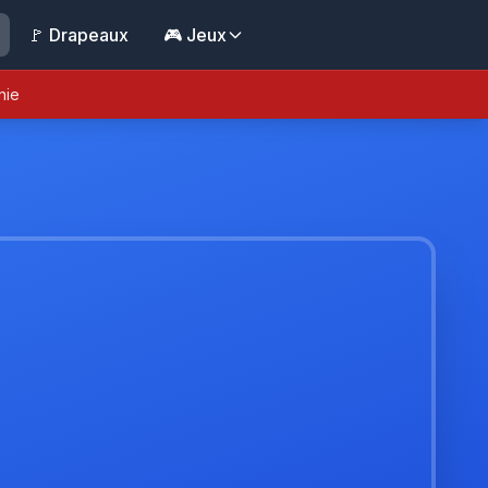
🚩 Drapeaux
🎮 Jeux
nie