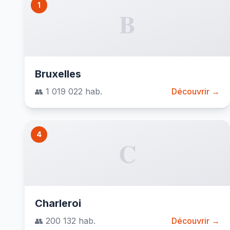
1
B
Bruxelles
👥 1 019 022 hab.
Découvrir →
4
C
Charleroi
👥 200 132 hab.
Découvrir →