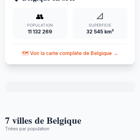
👥
📐
POPULATION
SUPERFICIE
11 132 269
32 545 km²
🗺️ Voir la carte complète de Belgique →
7 villes de Belgique
Triées par population