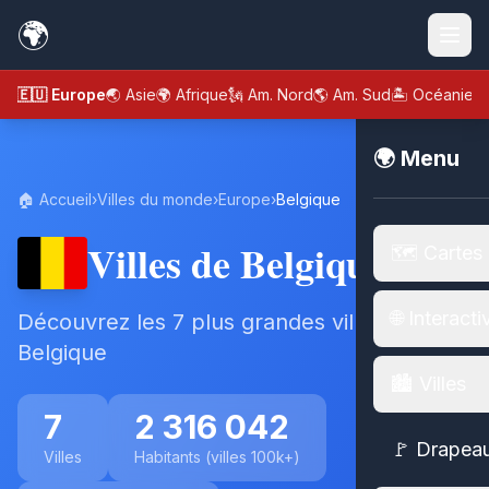
🌍
🇪🇺 Europe
🌏 Asie
🌍 Afrique
🗽 Am. Nord
🌎 Am. Sud
🏝️ Océanie
🌍 Menu
🏠 Accueil
›
Villes du monde
›
Europe
›
Belgique
Villes de Belgique
🗺️ Cartes
🌐 Interacti
Découvrez les 7 plus grandes villes de
Belgique
🏙️ Villes
7
2 316 042
🚩 Drapea
Villes
Habitants (villes 100k+)