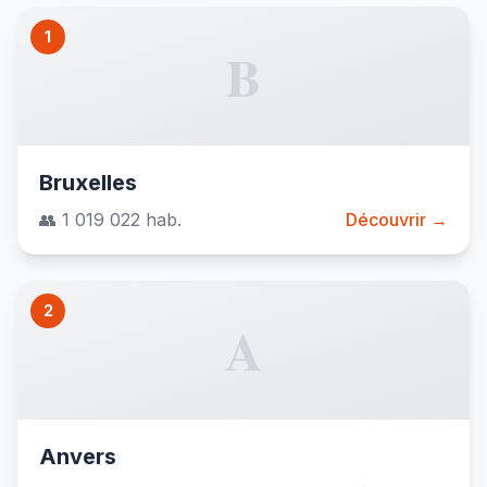
1
B
Bruxelles
👥 1 019 022 hab.
Découvrir →
2
A
Anvers