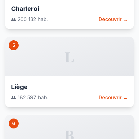
Charleroi
👥 200 132 hab.
Découvrir →
5
L
Liège
👥 182 597 hab.
Découvrir →
6
B