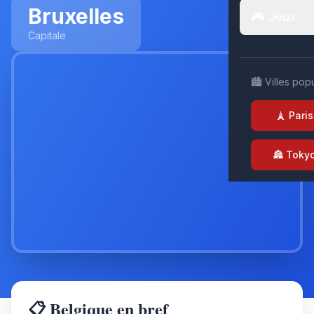
Bruxelles
🎮 Jeux
Capitale
🏙️ Villes pop
🗼 Paris
🏯 Toky
📋 Belgique en bref