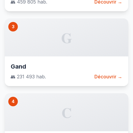
👥 459 805 hab.
Découvrir →
3
G
Gand
👥 231 493 hab.
Découvrir →
4
C