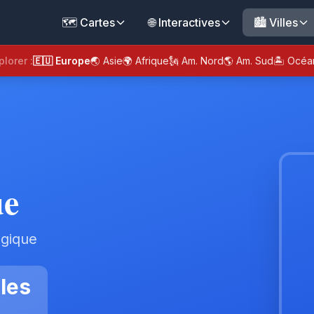
🗺️ Cartes
🌐 Interactives
🏙️ Villes
plorer :
🇪🇺 Europe
🌏 Asie
🌍 Afrique
🗽 Am. Nord
🌎 Am. Sud
🏝️ Océa
ue
lgique
les