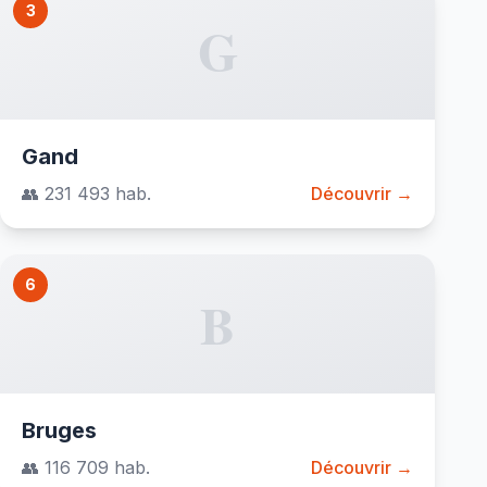
3
G
Gand
👥 231 493 hab.
Découvrir →
6
B
Bruges
👥 116 709 hab.
Découvrir →