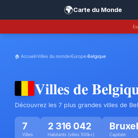
🌍
Carte du Monde
Ex
🏠 Accueil
›
Villes du monde
›
Europe
›
Belgique
Villes de Belgiq
Découvrez les 7 plus grandes villes de Be
7
2 316 042
Bruxel
Villes
Habitants (villes 100k+)
Capitale