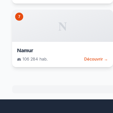
7
N
Namur
👥 106 284 hab.
Découvrir →