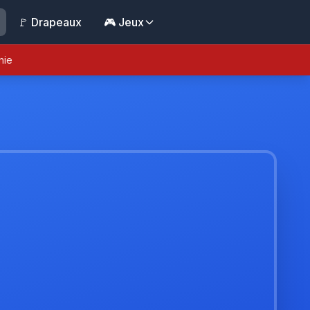
🚩 Drapeaux
🎮 Jeux
nie