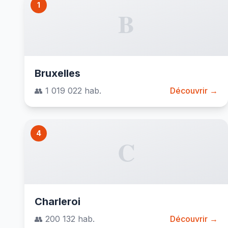
1
B
Bruxelles
👥 1 019 022 hab.
Découvrir →
4
C
Charleroi
👥 200 132 hab.
Découvrir →