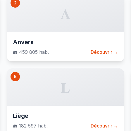
2
A
Anvers
👥 459 805 hab.
Découvrir →
5
L
Liège
👥 182 597 hab.
Découvrir →