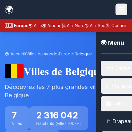
🌍
🇪🇺 Europe
🌏 Asie
🌍 Afrique
🗽 Am. Nord
🌎 Am. Sud
🏝️ Océanie
🌍 Menu
🏠 Accueil
›
Villes du monde
›
Europe
›
Belgique
Villes de Belgique
🗺️ Cartes
🌐 Interacti
Découvrez les 7 plus grandes villes de
Belgique
🏙️ Villes
7
2 316 042
🚩 Drapea
Villes
Habitants (villes 100k+)