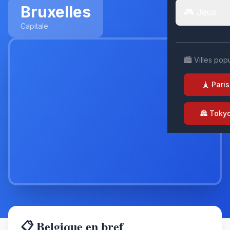
Bruxelles
🎮 Jeux
Capitale
🏙️ Villes pop
🗼 Paris
🏯 Toky
📋 Belgique en bref