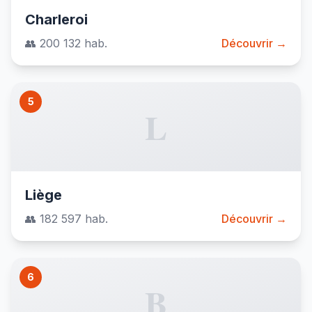
Charleroi
👥 200 132 hab.
Découvrir →
5
L
Liège
👥 182 597 hab.
Découvrir →
6
B