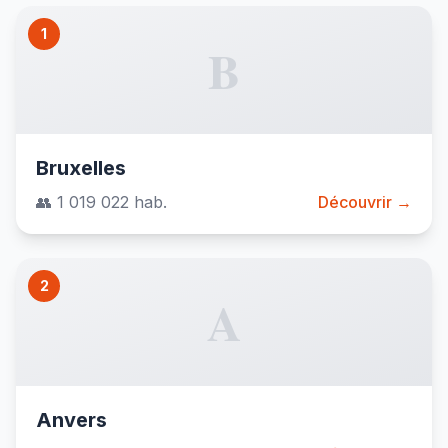
1
B
Bruxelles
👥 1 019 022 hab.
Découvrir →
2
A
Anvers