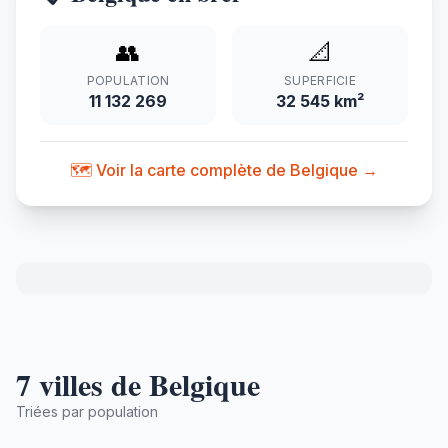
👥
📐
POPULATION
SUPERFICIE
11 132 269
32 545 km²
🗺️ Voir la carte complète de Belgique →
7 villes de Belgique
Triées par population