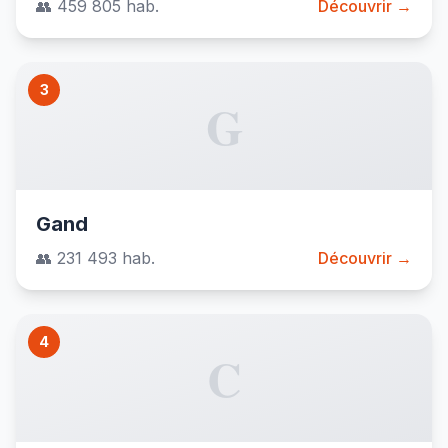
👥 459 805 hab.
Découvrir →
3
G
Gand
👥 231 493 hab.
Découvrir →
4
C