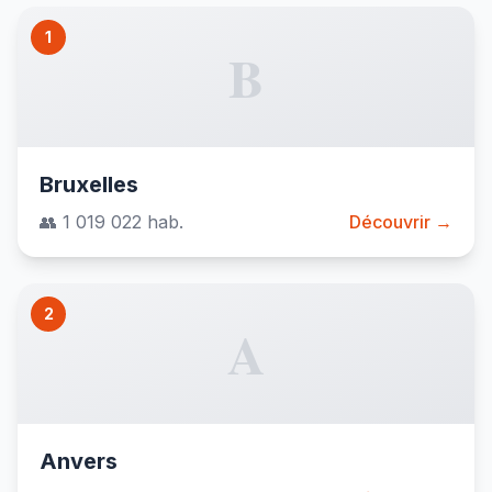
1
B
Bruxelles
👥 1 019 022 hab.
Découvrir →
2
A
Anvers