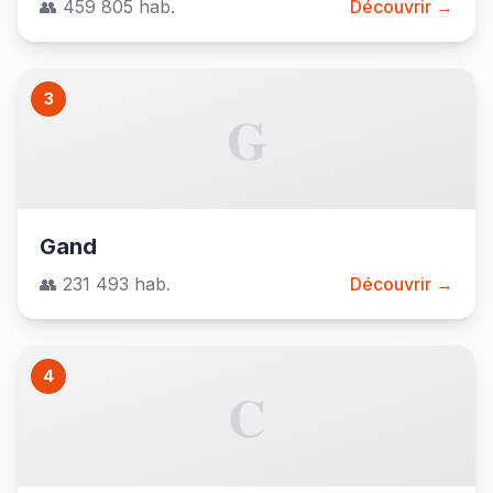
👥 459 805 hab.
Découvrir →
3
G
Gand
👥 231 493 hab.
Découvrir →
4
C