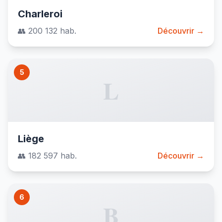
Charleroi
👥 200 132 hab.
Découvrir →
5
L
Liège
👥 182 597 hab.
Découvrir →
6
B