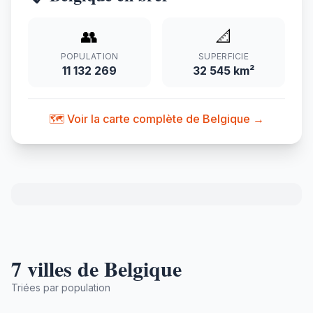
👥
📐
POPULATION
SUPERFICIE
11 132 269
32 545 km²
🗺️ Voir la carte complète de Belgique →
7 villes de Belgique
Triées par population