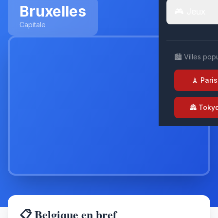
Bruxelles
🎮 Jeux
Capitale
🏙️ Villes pop
🗼 Paris
🏯 Toky
📋 Belgique en bref