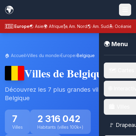
🌍
🇪🇺 Europe
🌏 Asie
🌍 Afrique
🗽 Am. Nord
🌎 Am. Sud
🏝️ Océanie
🌍 Menu
🏠 Accueil
›
Villes du monde
›
Europe
›
Belgique
Villes de Belgique
🗺️ Cartes
🌐 Interacti
Découvrez les 7 plus grandes villes de
Belgique
🏙️ Villes
7
2 316 042
🚩 Drapea
Villes
Habitants (villes 100k+)