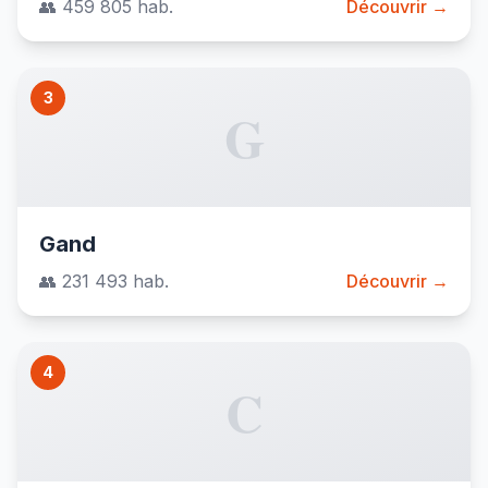
👥 459 805 hab.
Découvrir →
3
G
Gand
👥 231 493 hab.
Découvrir →
4
C