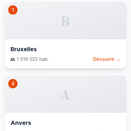
1
B
Bruxelles
👥 1 019 022 hab.
Découvrir →
2
A
Anvers