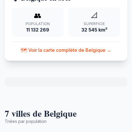
👥
📐
POPULATION
SUPERFICIE
11 132 269
32 545 km²
🗺️ Voir la carte complète de Belgique →
7 villes de Belgique
Triées par population