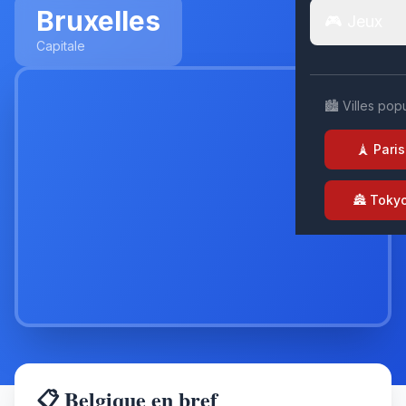
Bruxelles
🎮 Jeux
Capitale
🏙️ Villes pop
🗼 Paris
🏯 Toky
📋 Belgique en bref