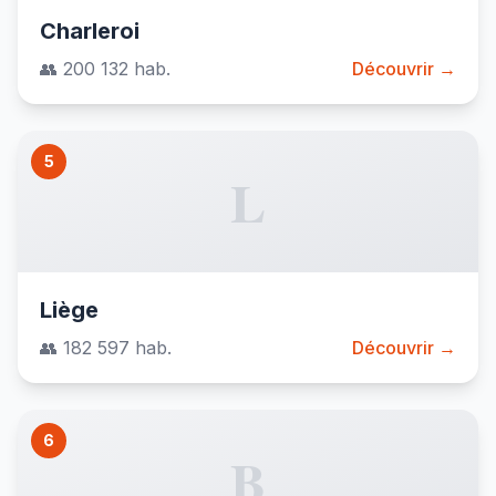
Charleroi
👥 200 132 hab.
Découvrir →
5
L
Liège
👥 182 597 hab.
Découvrir →
6
B