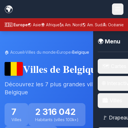
🌍
🇪🇺 Europe
🌏 Asie
🌍 Afrique
🗽 Am. Nord
🌎 Am. Sud
🏝️ Océanie
🌍 Menu
🏠 Accueil
›
Villes du monde
›
Europe
›
Belgique
Villes de Belgique
🗺️ Cartes
🌐 Interacti
Découvrez les 7 plus grandes villes de
Belgique
🏙️ Villes
7
2 316 042
🚩 Drapea
Villes
Habitants (villes 100k+)