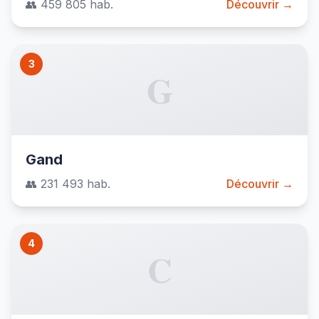
👥 459 805 hab.
Découvrir →
3
G
Gand
👥 231 493 hab.
Découvrir →
4
C