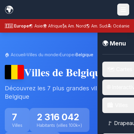
🌍
🇪🇺 Europe
🌏 Asie
🌍 Afrique
🗽 Am. Nord
🌎 Am. Sud
🏝️ Océanie
🌍 Menu
🏠 Accueil
›
Villes du monde
›
Europe
›
Belgique
Villes de Belgique
🗺️ Cartes
🌐 Interacti
Découvrez les 7 plus grandes villes de
Belgique
🏙️ Villes
7
2 316 042
🚩 Drapea
Villes
Habitants (villes 100k+)