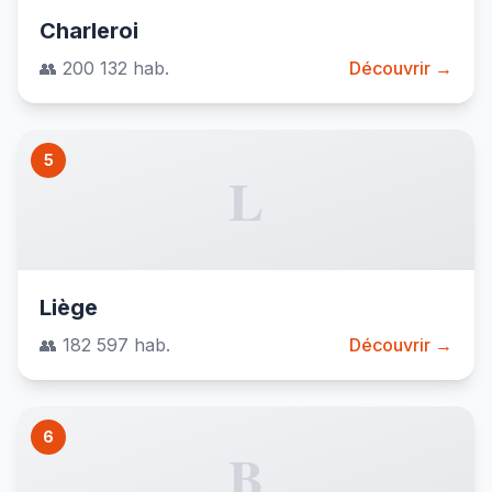
Charleroi
👥 200 132 hab.
Découvrir →
5
L
Liège
👥 182 597 hab.
Découvrir →
6
B