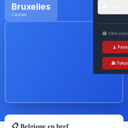
Bruxelles
🎮 Jeux
Capitale
🏙️ Villes pop
🗼 Paris
🏯 Toky
📋 Belgique en bref