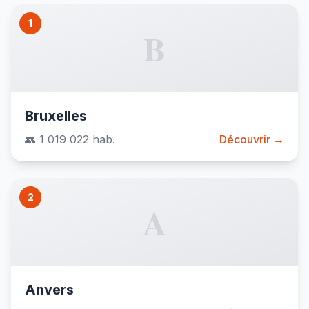
1
B
Bruxelles
👥 1 019 022 hab.
Découvrir →
2
A
Anvers