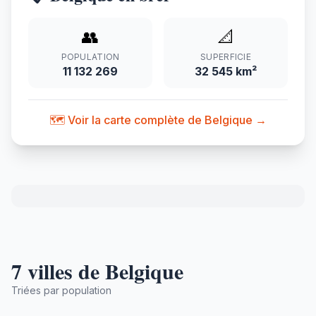
👥
📐
POPULATION
SUPERFICIE
11 132 269
32 545 km²
🗺️ Voir la carte complète de Belgique →
7 villes de Belgique
Triées par population