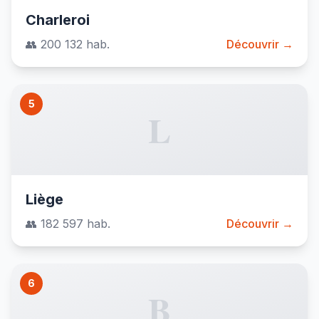
Charleroi
👥 200 132 hab.
Découvrir →
5
L
Liège
👥 182 597 hab.
Découvrir →
6
B