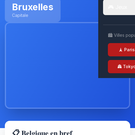
Bruxelles
🎮 Jeux
Capitale
🏙️ Villes pop
🗼 Paris
🏯 Toky
📋 Belgique en bref