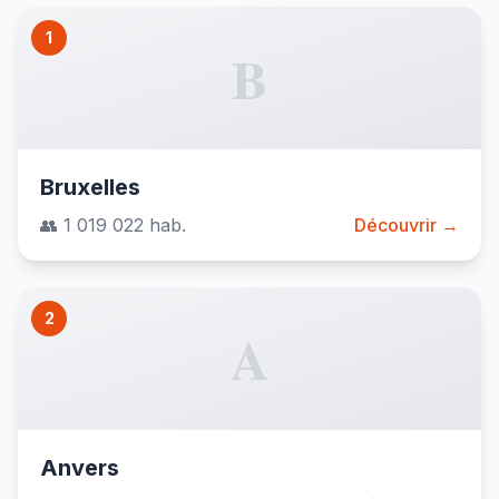
1
B
Bruxelles
👥 1 019 022 hab.
Découvrir →
2
A
Anvers