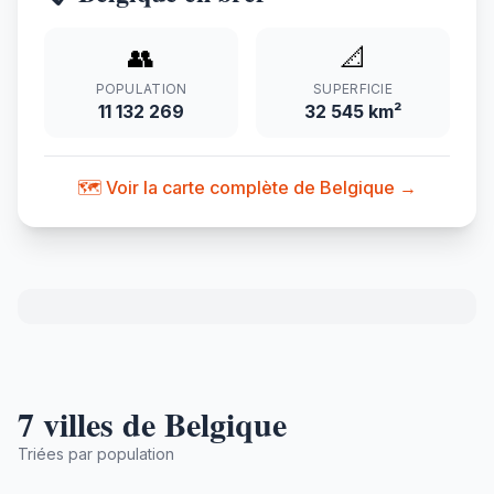
👥
📐
POPULATION
SUPERFICIE
11 132 269
32 545 km²
🗺️ Voir la carte complète de Belgique →
7 villes de Belgique
Triées par population