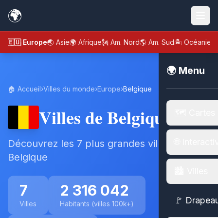
🌍
🇪🇺 Europe
🌏 Asie
🌍 Afrique
🗽 Am. Nord
🌎 Am. Sud
🏝️ Océanie
🌍 Menu
🏠 Accueil
›
Villes du monde
›
Europe
›
Belgique
Villes de Belgique
🗺️ Cartes
🌐 Interacti
Découvrez les 7 plus grandes villes de
Belgique
🏙️ Villes
7
2 316 042
🚩 Drapea
Villes
Habitants (villes 100k+)