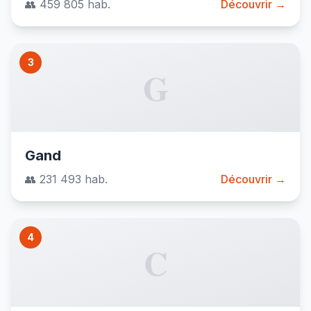
👥 459 805 hab.
Découvrir →
3
G
Gand
👥 231 493 hab.
Découvrir →
4
C