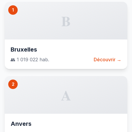
1
B
Bruxelles
👥 1 019 022 hab.
Découvrir →
2
A
Anvers