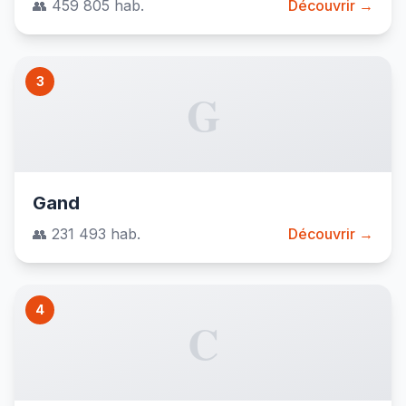
👥 459 805 hab.
Découvrir →
3
G
Gand
👥 231 493 hab.
Découvrir →
4
C