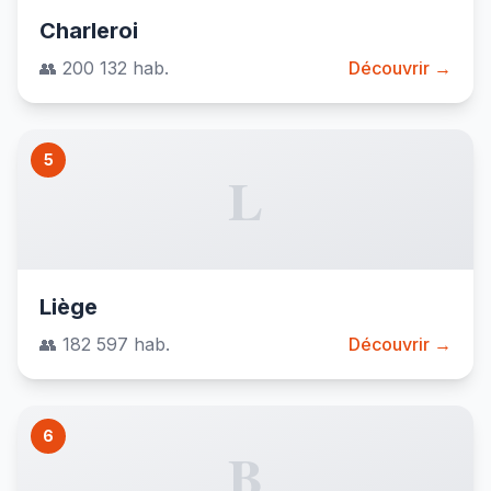
Charleroi
👥 200 132 hab.
Découvrir →
5
L
Liège
👥 182 597 hab.
Découvrir →
6
B