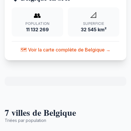
👥
📐
POPULATION
SUPERFICIE
11 132 269
32 545 km²
🗺️ Voir la carte complète de Belgique →
7 villes de Belgique
Triées par population