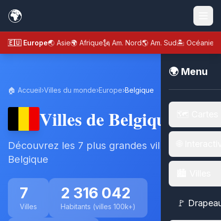
🌍
🇪🇺 Europe
🌏 Asie
🌍 Afrique
🗽 Am. Nord
🌎 Am. Sud
🏝️ Océanie
🌍 Menu
🏠 Accueil
›
Villes du monde
›
Europe
›
Belgique
Villes de Belgique
🗺️ Cartes
🌐 Interacti
Découvrez les 7 plus grandes villes de
Belgique
🏙️ Villes
7
2 316 042
🚩 Drapea
Villes
Habitants (villes 100k+)