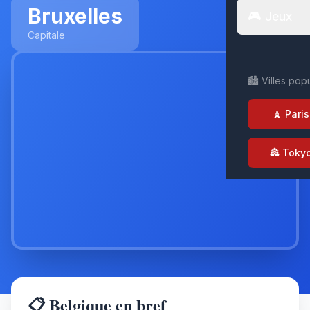
Bruxelles
🎮 Jeux
Capitale
🏙️ Villes pop
🗼 Paris
🏯 Toky
📋 Belgique en bref