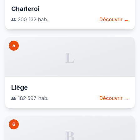
Charleroi
👥 200 132 hab.
Découvrir →
5
L
Liège
👥 182 597 hab.
Découvrir →
6
B