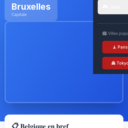
Bruxelles
🎮 Jeux
Capitale
🏙️ Villes pop
🗼 Paris
🏯 Toky
📋 Belgique en bref