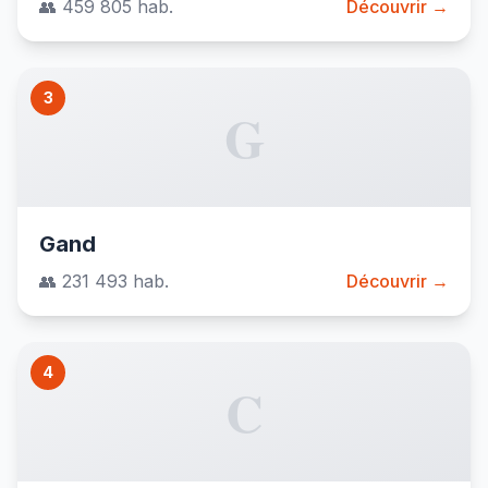
👥 459 805 hab.
Découvrir →
3
G
Gand
👥 231 493 hab.
Découvrir →
4
C