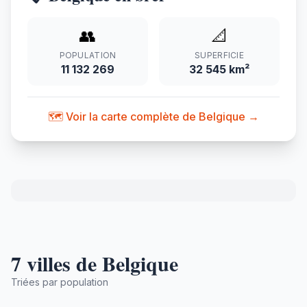
👥
📐
POPULATION
SUPERFICIE
11 132 269
32 545 km²
🗺️ Voir la carte complète de Belgique →
7 villes de Belgique
Triées par population