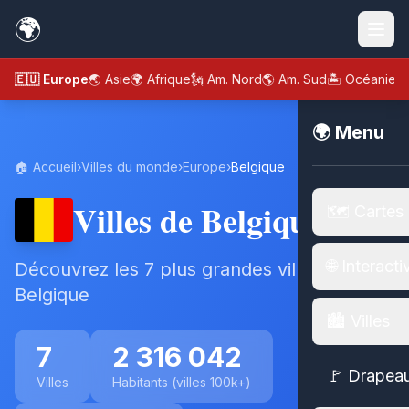
🌍
🇪🇺 Europe
🌏 Asie
🌍 Afrique
🗽 Am. Nord
🌎 Am. Sud
🏝️ Océanie
🌍 Menu
🏠 Accueil
›
Villes du monde
›
Europe
›
Belgique
Villes de Belgique
🗺️ Cartes
🌐 Interacti
Découvrez les 7 plus grandes villes de
Belgique
🏙️ Villes
7
2 316 042
🚩 Drapea
Villes
Habitants (villes 100k+)