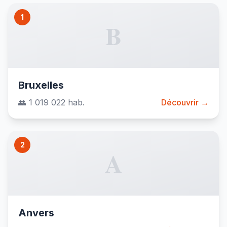
1
B
Bruxelles
👥 1 019 022 hab.
Découvrir →
2
A
Anvers