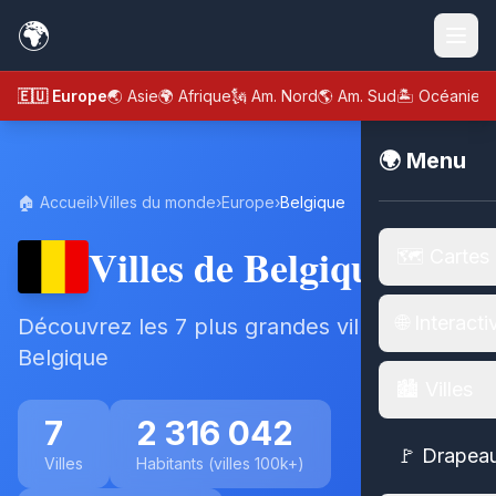
🌍
🇪🇺 Europe
🌏 Asie
🌍 Afrique
🗽 Am. Nord
🌎 Am. Sud
🏝️ Océanie
🌍 Menu
🏠 Accueil
›
Villes du monde
›
Europe
›
Belgique
Villes de Belgique
🗺️ Cartes
🌐 Interacti
Découvrez les 7 plus grandes villes de
Belgique
🏙️ Villes
7
2 316 042
🚩 Drapea
Villes
Habitants (villes 100k+)