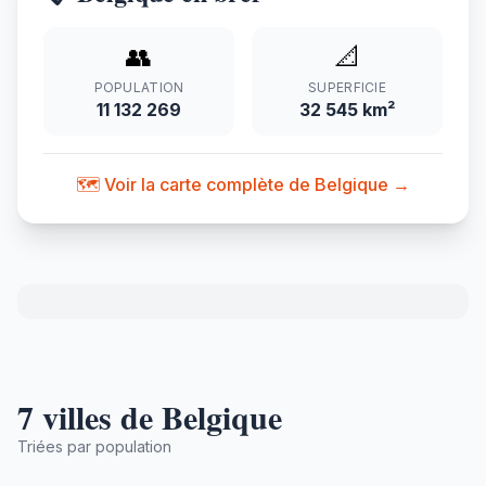
👥
📐
POPULATION
SUPERFICIE
11 132 269
32 545 km²
🗺️ Voir la carte complète de Belgique →
7 villes de Belgique
Triées par population