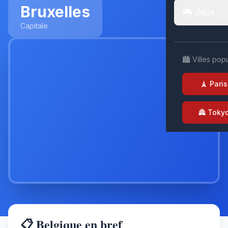
Bruxelles
🎮 Jeux
Capitale
🏙️ Villes pop
🗼 Paris
🏯 Toky
📋 Belgique en bref