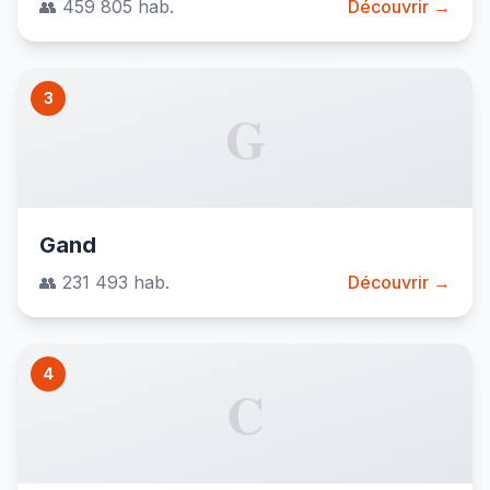
👥 459 805 hab.
Découvrir →
3
G
Gand
👥 231 493 hab.
Découvrir →
4
C