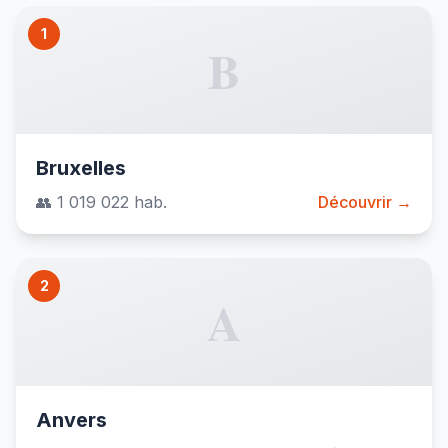
1
B
Bruxelles
👥 1 019 022 hab.
Découvrir →
2
A
Anvers