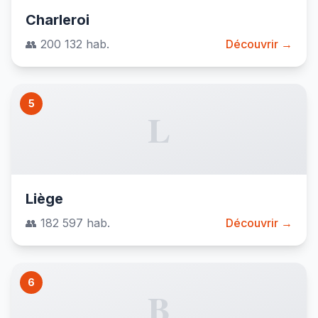
Charleroi
👥 200 132 hab.
Découvrir →
5
L
Liège
👥 182 597 hab.
Découvrir →
6
B