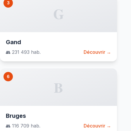
3
G
Gand
👥 231 493 hab.
Découvrir →
6
B
Bruges
👥 116 709 hab.
Découvrir →