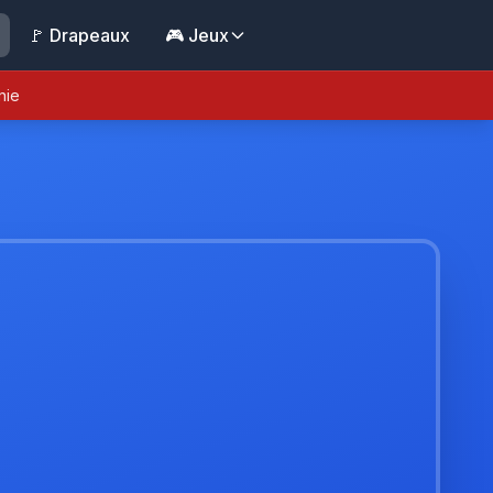
🚩 Drapeaux
🎮 Jeux
nie