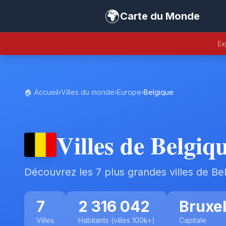
🌍
Carte du Monde
Ex
🏠 Accueil
›
Villes du monde
›
Europe
›
Belgique
Villes de Belgiq
Découvrez les 7 plus grandes villes de Be
7
2 316 042
Bruxel
Villes
Habitants (villes 100k+)
Capitale