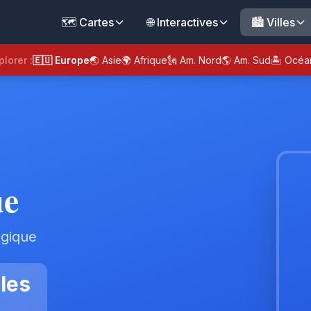
🗺️ Cartes
🌐 Interactives
🏙️ Villes
plorer :
🇪🇺 Europe
🌏 Asie
🌍 Afrique
🗽 Am. Nord
🌎 Am. Sud
🏝️ Océa
ue
lgique
les