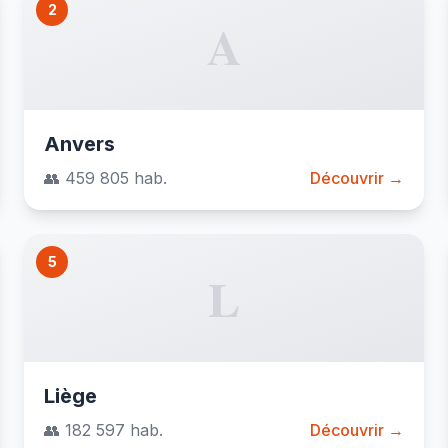
2
A
Anvers
👥 459 805 hab.
Découvrir →
5
L
Liège
👥 182 597 hab.
Découvrir →