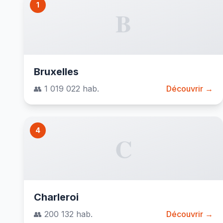
1
B
Bruxelles
👥 1 019 022 hab.
Découvrir →
4
C
Charleroi
👥 200 132 hab.
Découvrir →