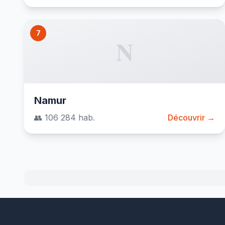
7
N
Namur
👥 106 284 hab.
Découvrir →