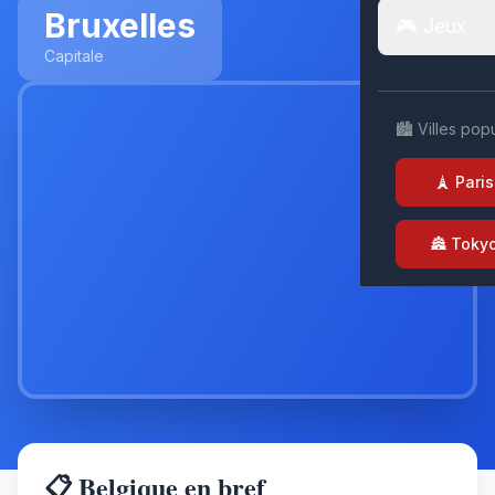
Bruxelles
🎮 Jeux
Capitale
🏙️ Villes pop
🗼 Paris
🏯 Toky
📋 Belgique en bref