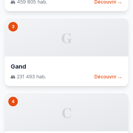
👥 459 805 hab.
Découvrir →
3
G
Gand
👥 231 493 hab.
Découvrir →
4
C