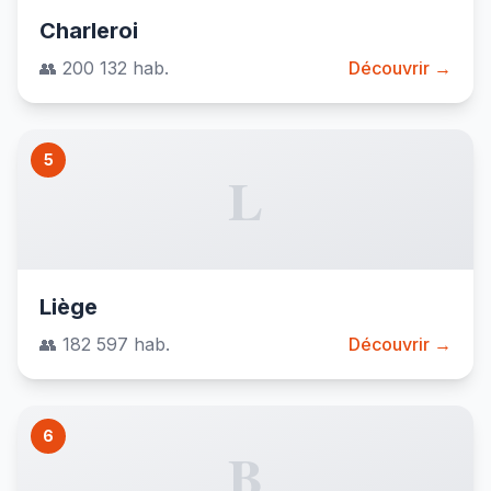
Charleroi
👥 200 132 hab.
Découvrir →
5
L
Liège
👥 182 597 hab.
Découvrir →
6
B