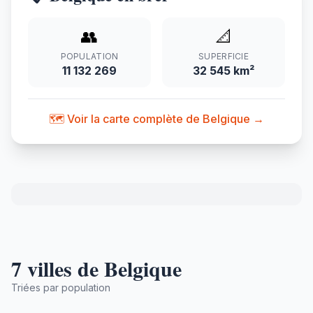
👥
📐
POPULATION
SUPERFICIE
11 132 269
32 545 km²
🗺️ Voir la carte complète de Belgique →
7 villes de Belgique
Triées par population