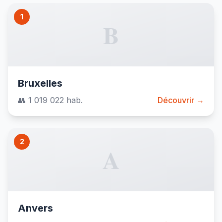
1
B
Bruxelles
👥 1 019 022 hab.
Découvrir →
2
A
Anvers