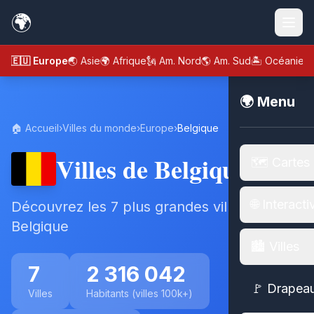
🌍
🇪🇺 Europe
🌏 Asie
🌍 Afrique
🗽 Am. Nord
🌎 Am. Sud
🏝️ Océanie
🌍 Menu
🏠 Accueil
›
Villes du monde
›
Europe
›
Belgique
Villes de Belgique
🗺️ Cartes
🌐 Interacti
Découvrez les 7 plus grandes villes de
Belgique
🏙️ Villes
7
2 316 042
🚩 Drapea
Villes
Habitants (villes 100k+)