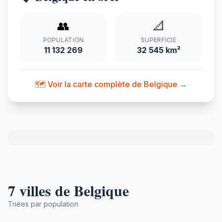
👥
📐
POPULATION
SUPERFICIE
11 132 269
32 545 km²
🗺️ Voir la carte complète de Belgique →
7 villes de Belgique
Triées par population