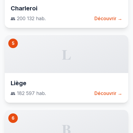
Charleroi
👥 200 132 hab.
Découvrir →
5
L
Liège
👥 182 597 hab.
Découvrir →
6
B