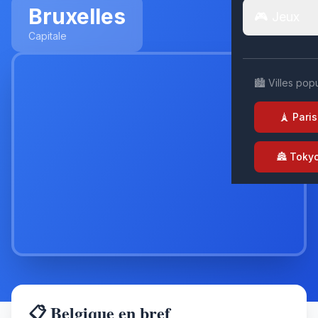
Bruxelles
🎮 Jeux
Capitale
🏙️ Villes pop
🗼 Paris
🏯 Toky
📋 Belgique en bref