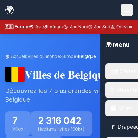
🌍
🇪🇺 Europe
🌏 Asie
🌍 Afrique
🗽 Am. Nord
🌎 Am. Sud
🏝️ Océanie
🌍 Menu
🏠 Accueil
›
Villes du monde
›
Europe
›
Belgique
Villes de Belgique
🗺️ Cartes
🌐 Interacti
Découvrez les 7 plus grandes villes de
Belgique
🏙️ Villes
7
2 316 042
🚩 Drapea
Villes
Habitants (villes 100k+)