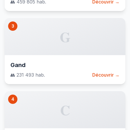
👥 459 805 hab.
Découvrir →
3
G
Gand
👥 231 493 hab.
Découvrir →
4
C