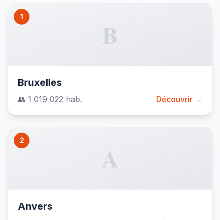
1
B
Bruxelles
👥 1 019 022 hab.
Découvrir →
2
A
Anvers