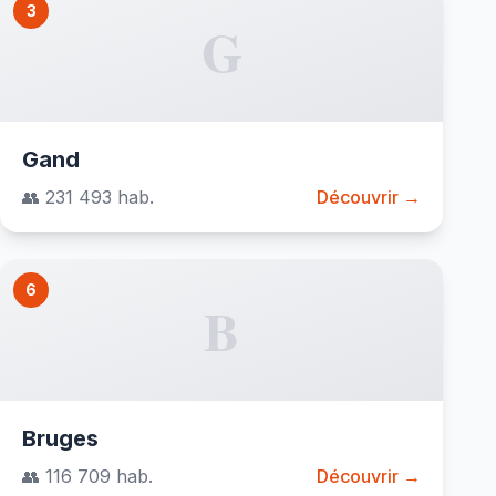
3
G
Gand
👥 231 493 hab.
Découvrir →
6
B
Bruges
👥 116 709 hab.
Découvrir →