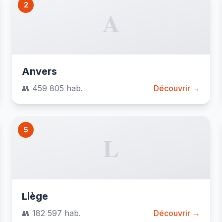
2
A
Anvers
👥 459 805 hab.
Découvrir →
5
L
Liège
👥 182 597 hab.
Découvrir →