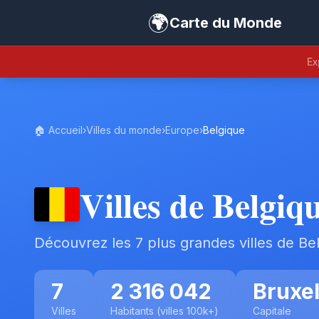
🌍
Carte du Monde
Ex
🏠 Accueil
›
Villes du monde
›
Europe
›
Belgique
Villes de Belgiq
Découvrez les 7 plus grandes villes de Be
7
2 316 042
Bruxel
Villes
Habitants (villes 100k+)
Capitale