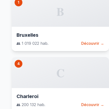
1
B
Bruxelles
👥 1 019 022 hab.
Découvrir →
4
C
Charleroi
👥 200 132 hab.
Découvrir →