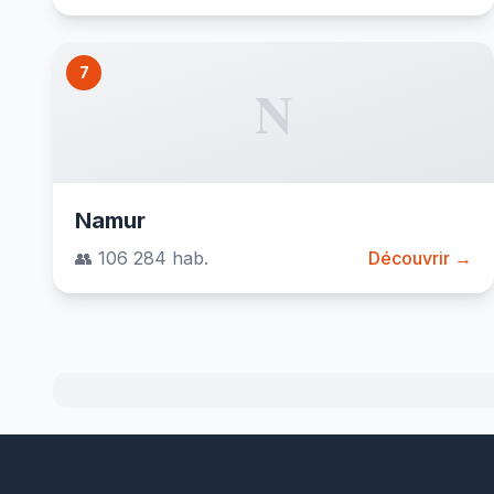
7
N
Namur
👥 106 284 hab.
Découvrir →