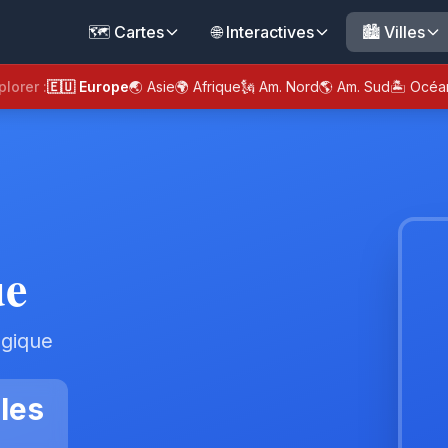
🗺️ Cartes
🌐 Interactives
🏙️ Villes
plorer :
🇪🇺 Europe
🌏 Asie
🌍 Afrique
🗽 Am. Nord
🌎 Am. Sud
🏝️ Océa
ue
lgique
les