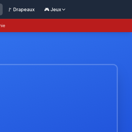
🚩 Drapeaux
🎮 Jeux
nie