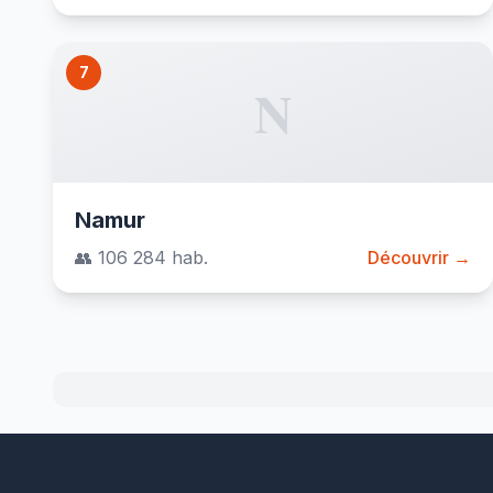
7
N
Namur
👥 106 284 hab.
Découvrir →