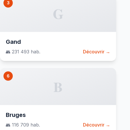
3
G
Gand
👥 231 493 hab.
Découvrir →
6
B
Bruges
👥 116 709 hab.
Découvrir →