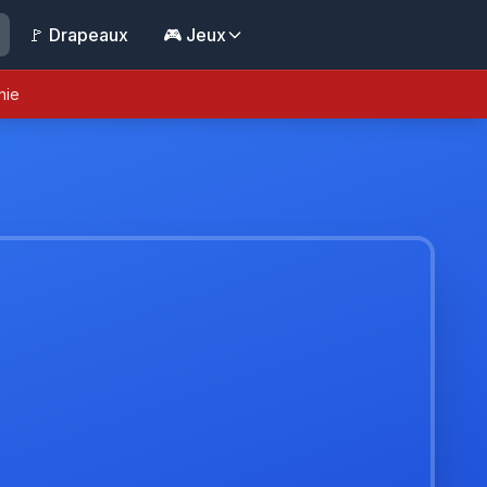
🚩 Drapeaux
🎮 Jeux
nie