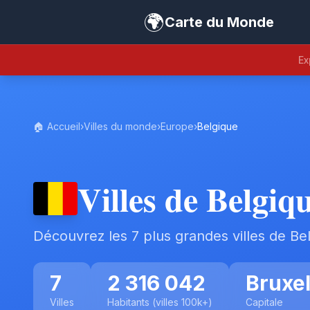
🌍
Carte du Monde
Ex
🏠 Accueil
›
Villes du monde
›
Europe
›
Belgique
Villes de Belgiq
Découvrez les 7 plus grandes villes de Be
7
2 316 042
Bruxel
Villes
Habitants (villes 100k+)
Capitale