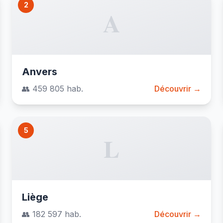
2
A
Anvers
👥 459 805 hab.
Découvrir →
5
L
Liège
👥 182 597 hab.
Découvrir →