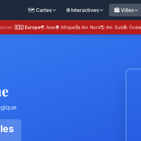
🗺️ Cartes
🌐 Interactives
🏙️ Villes
plorer :
🇪🇺 Europe
🌏 Asie
🌍 Afrique
🗽 Am. Nord
🌎 Am. Sud
🏝️ Océa
ue
lgique
les