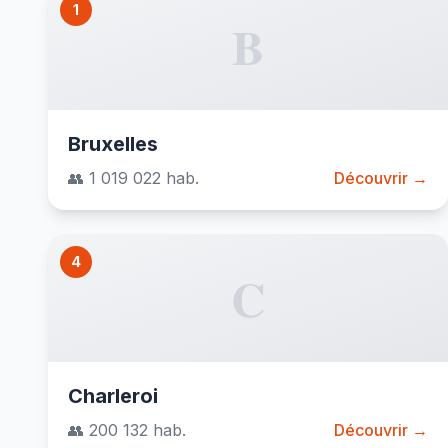
1
B
Bruxelles
👥 1 019 022 hab.
Découvrir →
4
C
Charleroi
👥 200 132 hab.
Découvrir →