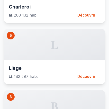
Charleroi
👥 200 132 hab.
Découvrir →
5
L
Liège
👥 182 597 hab.
Découvrir →
6
B