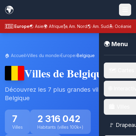
🌍
🇪🇺 Europe
🌏 Asie
🌍 Afrique
🗽 Am. Nord
🌎 Am. Sud
🏝️ Océanie
🌍 Menu
🏠 Accueil
›
Villes du monde
›
Europe
›
Belgique
Villes de Belgique
🗺️ Cartes
🌐 Interacti
Découvrez les 7 plus grandes villes de
Belgique
🏙️ Villes
7
2 316 042
🚩 Drapea
Villes
Habitants (villes 100k+)