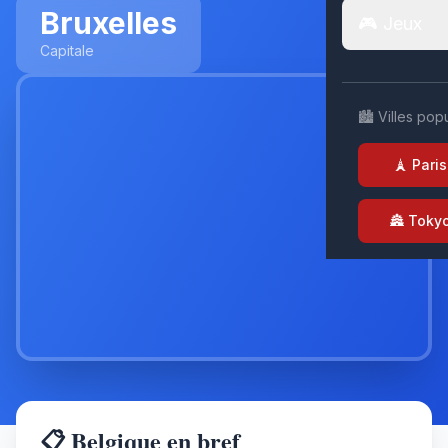
Bruxelles
🎮 Jeux
Capitale
🏙️ Villes pop
🗼 Paris
🏯 Toky
📋 Belgique en bref