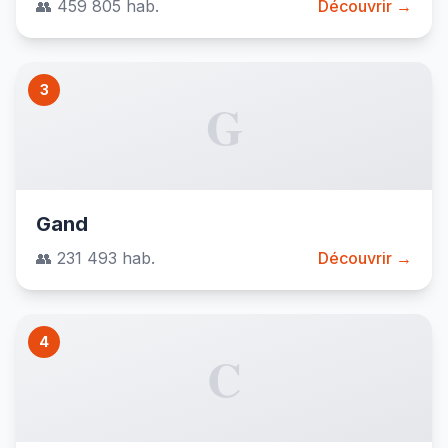
👥 459 805 hab.
Découvrir →
3
G
Gand
👥 231 493 hab.
Découvrir →
4
C