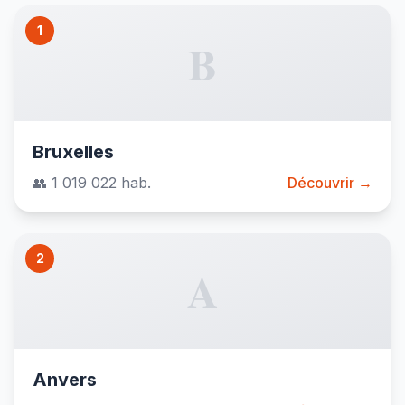
1
B
Bruxelles
👥 1 019 022 hab.
Découvrir →
2
A
Anvers