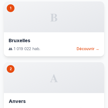
1
B
Bruxelles
👥 1 019 022 hab.
Découvrir →
2
A
Anvers