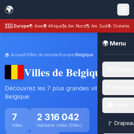
🌍
🇪🇺 Europe
🌏 Asie
🌍 Afrique
🗽 Am. Nord
🌎 Am. Sud
🏝️ Océanie
🌍 Menu
🏠 Accueil
›
Villes du monde
›
Europe
›
Belgique
Villes de Belgique
🗺️ Cartes
🌐 Interacti
Découvrez les 7 plus grandes villes de
Belgique
🏙️ Villes
7
2 316 042
🚩 Drapea
Villes
Habitants (villes 100k+)