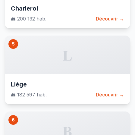
Charleroi
👥 200 132 hab.
Découvrir →
5
L
Liège
👥 182 597 hab.
Découvrir →
6
B