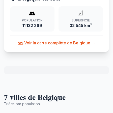
👥
📐
POPULATION
SUPERFICIE
11 132 269
32 545 km²
🗺️ Voir la carte complète de Belgique →
7 villes de Belgique
Triées par population