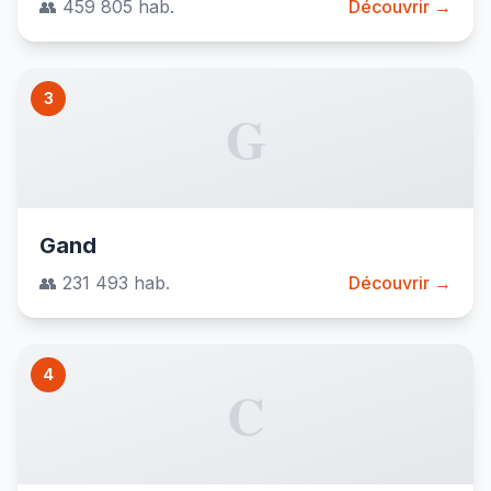
👥 459 805 hab.
Découvrir →
3
G
Gand
👥 231 493 hab.
Découvrir →
4
C