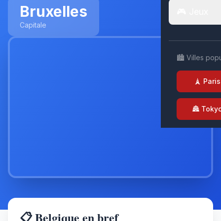
Bruxelles
🎮 Jeux
Capitale
🏙️ Villes pop
🗼 Paris
🏯 Toky
📋 Belgique en bref