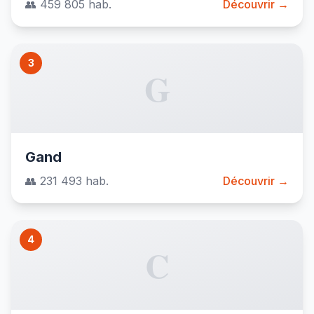
👥 459 805 hab.
Découvrir →
3
G
Gand
👥 231 493 hab.
Découvrir →
4
C