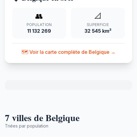
👥
📐
POPULATION
SUPERFICIE
11 132 269
32 545 km²
🗺️ Voir la carte complète de Belgique →
7 villes de Belgique
Triées par population