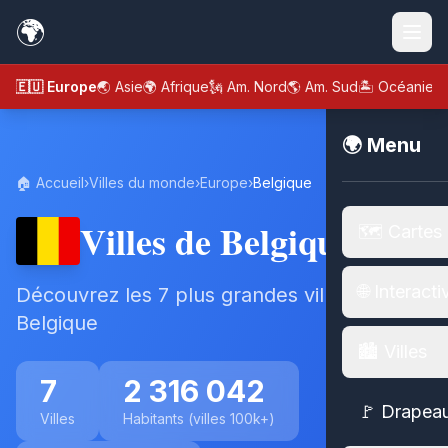
🌍
🇪🇺 Europe
🌏 Asie
🌍 Afrique
🗽 Am. Nord
🌎 Am. Sud
🏝️ Océanie
🌍 Menu
🏠 Accueil
›
Villes du monde
›
Europe
›
Belgique
Villes de Belgique
🗺️ Cartes
🌐 Interacti
Découvrez les 7 plus grandes villes de
Belgique
🏙️ Villes
7
2 316 042
🚩 Drapea
Villes
Habitants (villes 100k+)