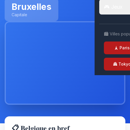
Bruxelles
🎮 Jeux
Capitale
🏙️ Villes pop
🗼 Paris
🏯 Toky
📋 Belgique en bref