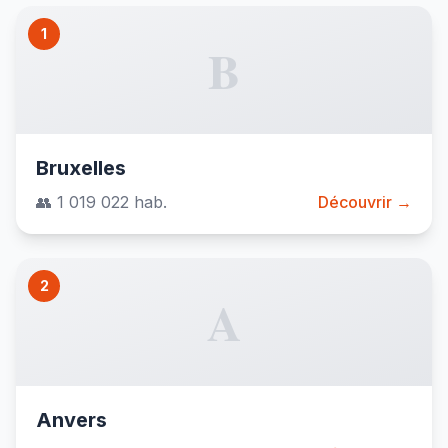
1
B
Bruxelles
👥 1 019 022 hab.
Découvrir →
2
A
Anvers