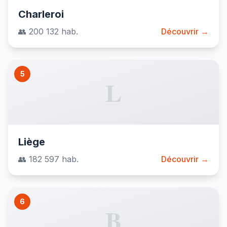
Charleroi
👥 200 132 hab.
Découvrir →
5
L
Liège
👥 182 597 hab.
Découvrir →
6
B