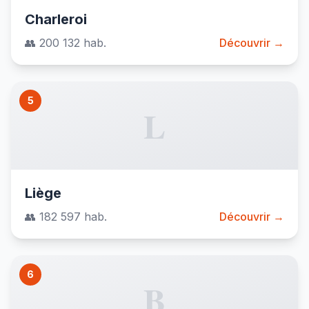
Charleroi
👥 200 132 hab.
Découvrir →
5
L
Liège
👥 182 597 hab.
Découvrir →
6
B