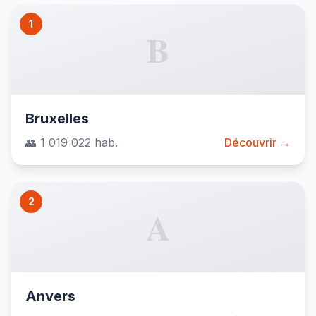
1
B
Bruxelles
👥 1 019 022 hab.
Découvrir →
2
A
Anvers