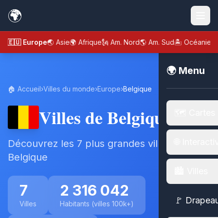
🌍
🇪🇺 Europe
🌏 Asie
🌍 Afrique
🗽 Am. Nord
🌎 Am. Sud
🏝️ Océanie
🌍 Menu
🏠 Accueil
›
Villes du monde
›
Europe
›
Belgique
Villes de Belgique
🗺️ Cartes
🌐 Interacti
Découvrez les 7 plus grandes villes de
Belgique
🏙️ Villes
7
2 316 042
🚩 Drapea
Villes
Habitants (villes 100k+)