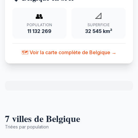
👥
📐
POPULATION
SUPERFICIE
11 132 269
32 545 km²
🗺️ Voir la carte complète de Belgique →
7 villes de Belgique
Triées par population