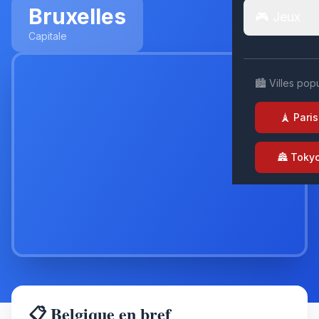
Bruxelles
🎮 Jeux
Capitale
🏙️ Villes pop
🗼 Paris
🏯 Toky
📋 Belgique en bref