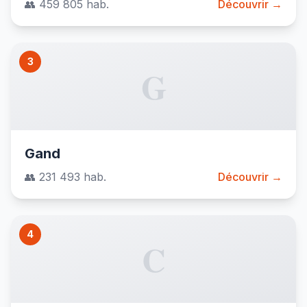
👥 459 805 hab.
Découvrir →
3
G
Gand
👥 231 493 hab.
Découvrir →
4
C