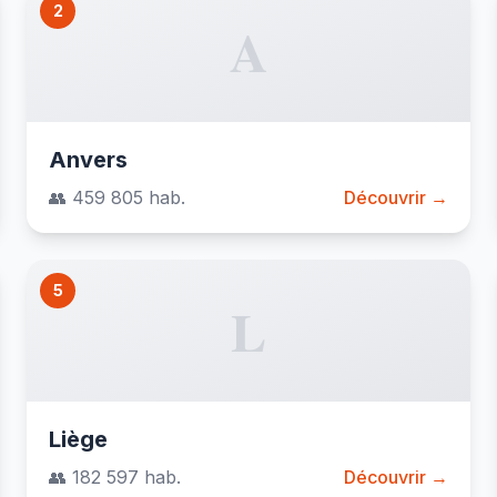
2
A
Anvers
👥 459 805 hab.
Découvrir →
5
L
Liège
👥 182 597 hab.
Découvrir →