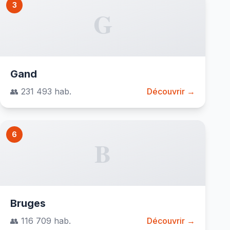
3
G
Gand
👥 231 493 hab.
Découvrir →
6
B
Bruges
👥 116 709 hab.
Découvrir →