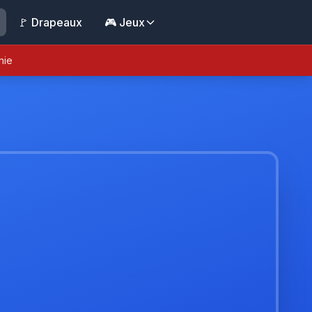
🚩 Drapeaux
🎮 Jeux
nie