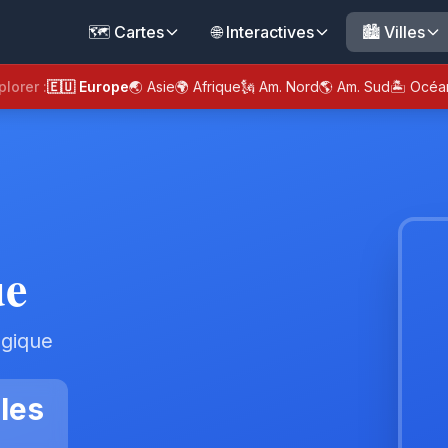
🗺️ Cartes
🌐 Interactives
🏙️ Villes
plorer :
🇪🇺 Europe
🌏 Asie
🌍 Afrique
🗽 Am. Nord
🌎 Am. Sud
🏝️ Océa
ue
lgique
les