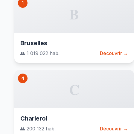
1
B
Bruxelles
👥 1 019 022 hab.
Découvrir →
4
C
Charleroi
👥 200 132 hab.
Découvrir →