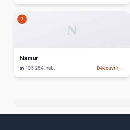
7
N
Namur
👥 106 284 hab.
Découvrir →