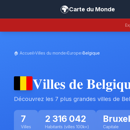
🌍
Carte du Monde
Ex
🏠 Accueil
›
Villes du monde
›
Europe
›
Belgique
Villes de Belgiq
Découvrez les 7 plus grandes villes de Be
7
2 316 042
Bruxel
Villes
Habitants (villes 100k+)
Capitale