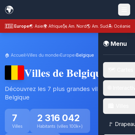
🌍
🇪🇺 Europe
🌏 Asie
🌍 Afrique
🗽 Am. Nord
🌎 Am. Sud
🏝️ Océanie
🌍 Menu
🏠 Accueil
›
Villes du monde
›
Europe
›
Belgique
Villes de Belgique
🗺️ Cartes
🌐 Interacti
Découvrez les 7 plus grandes villes de
Belgique
🏙️ Villes
7
2 316 042
🚩 Drapea
Villes
Habitants (villes 100k+)