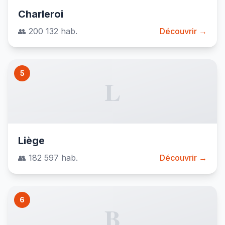
Charleroi
👥 200 132 hab.
Découvrir →
5
L
Liège
👥 182 597 hab.
Découvrir →
6
B