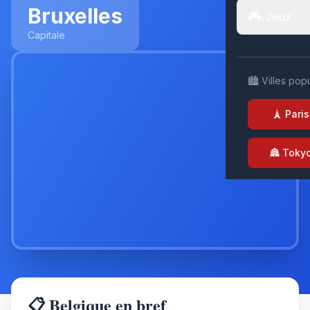
Bruxelles
🎮 Jeux
Capitale
🏙️ Villes pop
🗼 Paris
🏯 Toky
📋 Belgique en bref