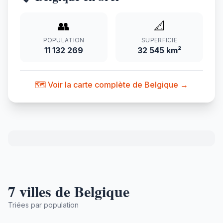
👥
📐
POPULATION
SUPERFICIE
11 132 269
32 545 km²
🗺️ Voir la carte complète de Belgique →
7 villes de Belgique
Triées par population