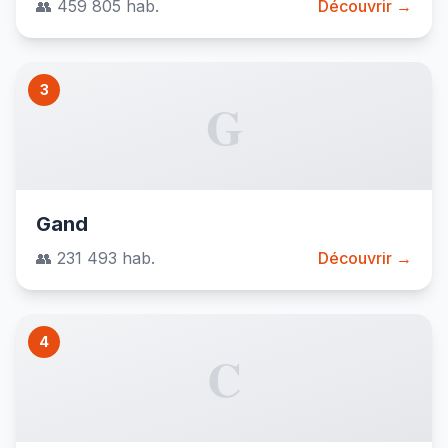
👥 459 805 hab.
Découvrir →
3
G
Gand
👥 231 493 hab.
Découvrir →
4
C