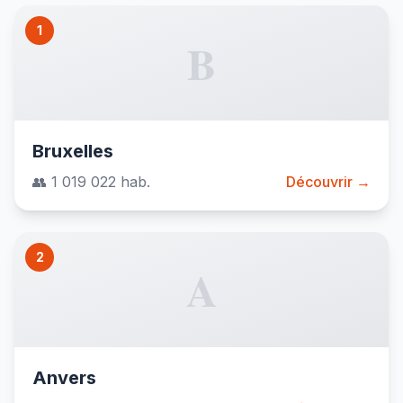
1
B
Bruxelles
👥 1 019 022 hab.
Découvrir →
2
A
Anvers