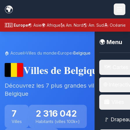
🌍
🇪🇺 Europe
🌏 Asie
🌍 Afrique
🗽 Am. Nord
🌎 Am. Sud
🏝️ Océanie
🌍 Menu
🏠 Accueil
›
Villes du monde
›
Europe
›
Belgique
Villes de Belgique
🗺️ Cartes
🌐 Interacti
Découvrez les 7 plus grandes villes de
Belgique
🏙️ Villes
7
2 316 042
🚩 Drapea
Villes
Habitants (villes 100k+)