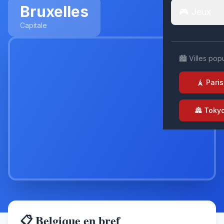
Bruxelles
🎮 Jeux
Capitale
🏙️ Villes pop
🗼 Paris
🏯 Toky
📋 Belgique en bref