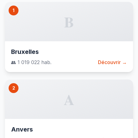
1
B
Bruxelles
👥 1 019 022 hab.
Découvrir →
2
A
Anvers