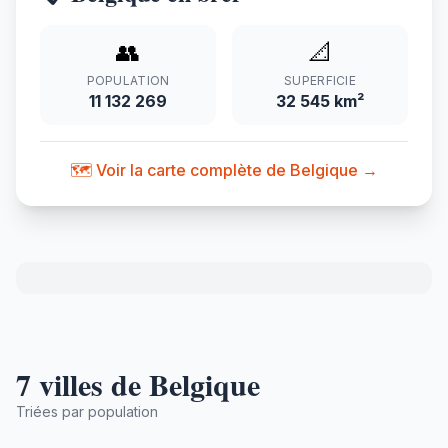
👥
📐
POPULATION
SUPERFICIE
11 132 269
32 545 km²
🗺️ Voir la carte complète de Belgique →
7 villes de Belgique
Triées par population