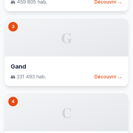
👥 459 805 hab.
Découvrir →
3
G
Gand
👥 231 493 hab.
Découvrir →
4
C