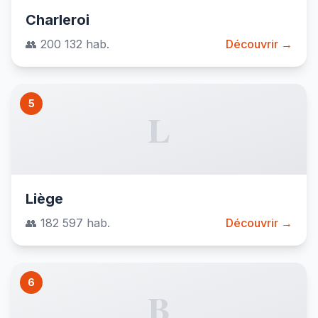
Charleroi
👥 200 132 hab.
Découvrir →
5
L
Liège
👥 182 597 hab.
Découvrir →
6
B