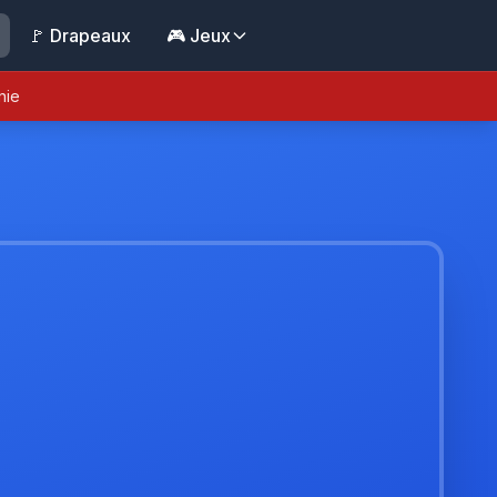
🚩 Drapeaux
🎮 Jeux
nie