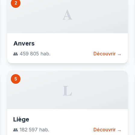
2
A
Anvers
👥 459 805 hab.
Découvrir →
5
L
Liège
👥 182 597 hab.
Découvrir →