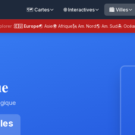
🗺️ Cartes
🌐 Interactives
🏙️ Villes
plorer :
🇪🇺 Europe
🌏 Asie
🌍 Afrique
🗽 Am. Nord
🌎 Am. Sud
🏝️ Océa
ue
lgique
les