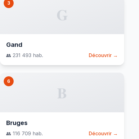
3
G
Gand
👥 231 493 hab.
Découvrir →
6
B
Bruges
👥 116 709 hab.
Découvrir →