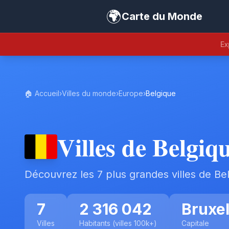
🌍
Carte du Monde
Ex
🏠 Accueil
›
Villes du monde
›
Europe
›
Belgique
Villes de Belgiq
Découvrez les 7 plus grandes villes de Be
7
2 316 042
Bruxel
Villes
Habitants (villes 100k+)
Capitale