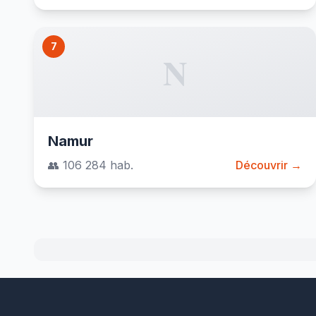
7
N
Namur
👥 106 284 hab.
Découvrir →