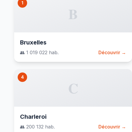
1
B
Bruxelles
👥 1 019 022 hab.
Découvrir →
4
C
Charleroi
👥 200 132 hab.
Découvrir →