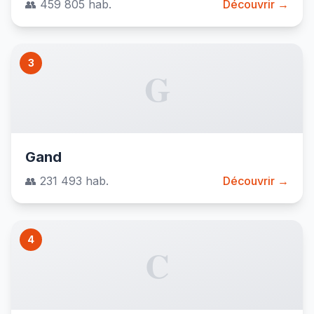
👥 459 805 hab.
Découvrir →
3
G
Gand
👥 231 493 hab.
Découvrir →
4
C