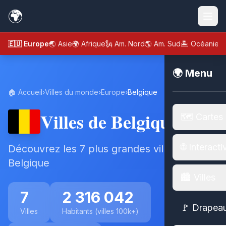
🌍
🇪🇺 Europe
🌏 Asie
🌍 Afrique
🗽 Am. Nord
🌎 Am. Sud
🏝️ Océanie
🌍 Menu
🏠 Accueil
›
Villes du monde
›
Europe
›
Belgique
Villes de Belgique
🗺️ Cartes
🌐 Interacti
Découvrez les 7 plus grandes villes de
Belgique
🏙️ Villes
7
2 316 042
🚩 Drapea
Villes
Habitants (villes 100k+)