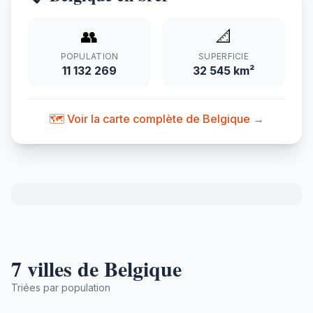
👥
📐
POPULATION
SUPERFICIE
11 132 269
32 545 km²
🗺️ Voir la carte complète de Belgique →
7 villes de Belgique
Triées par population