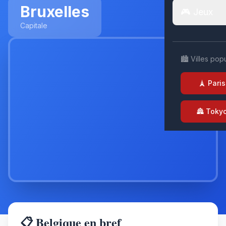
Bruxelles
🎮 Jeux
Capitale
🏙️ Villes pop
🗼 Paris
🏯 Toky
📋 Belgique en bref