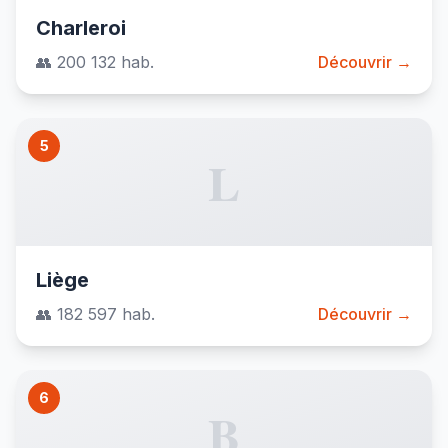
Charleroi
👥 200 132 hab.
Découvrir →
5
L
Liège
👥 182 597 hab.
Découvrir →
6
B