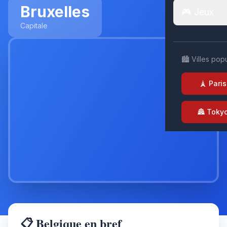
Bruxelles
🎮 Jeux
Capitale
🏙️ Villes pop
🗼 Paris
🏯 Toky
📋 Belgique en bref