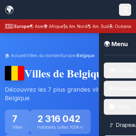
🌍
🇪🇺 Europe
🌏 Asie
🌍 Afrique
🗽 Am. Nord
🌎 Am. Sud
🏝️ Océanie
🌍 Menu
🏠 Accueil
›
Villes du monde
›
Europe
›
Belgique
Villes de Belgique
🗺️ Cartes
🌐 Interacti
Découvrez les 7 plus grandes villes de
Belgique
🏙️ Villes
7
2 316 042
🚩 Drapea
Villes
Habitants (villes 100k+)