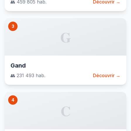
👥 459 805 hab.
Découvrir →
3
G
Gand
👥 231 493 hab.
Découvrir →
4
C