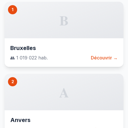
1
B
Bruxelles
👥 1 019 022 hab.
Découvrir →
2
A
Anvers