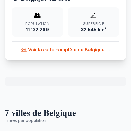
👥
📐
POPULATION
SUPERFICIE
11 132 269
32 545 km²
🗺️ Voir la carte complète de Belgique →
7 villes de Belgique
Triées par population