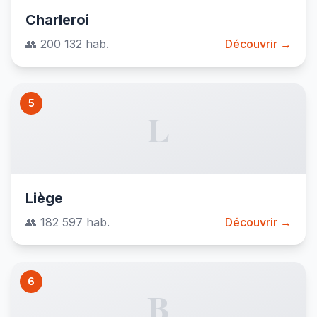
Charleroi
👥 200 132 hab.
Découvrir →
5
L
Liège
👥 182 597 hab.
Découvrir →
6
B