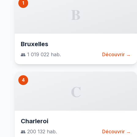
1
B
Bruxelles
👥 1 019 022 hab.
Découvrir →
4
C
Charleroi
👥 200 132 hab.
Découvrir →