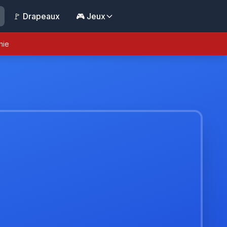
🚩 Drapeaux
🎮 Jeux
nie