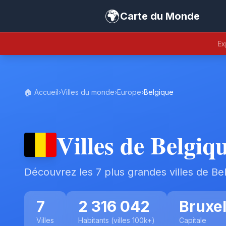
🌍
Carte du Monde
Ex
🏠 Accueil
›
Villes du monde
›
Europe
›
Belgique
Villes de Belgiq
Découvrez les 7 plus grandes villes de Be
7
2 316 042
Bruxel
Villes
Habitants (villes 100k+)
Capitale