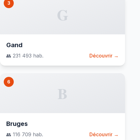
3
G
Gand
👥 231 493 hab.
Découvrir →
6
B
Bruges
👥 116 709 hab.
Découvrir →