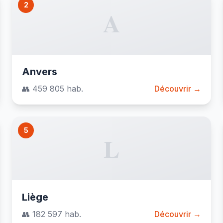
2
A
Anvers
👥 459 805 hab.
Découvrir →
5
L
Liège
👥 182 597 hab.
Découvrir →