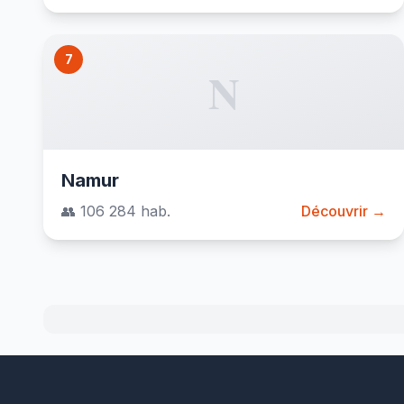
7
N
Namur
👥 106 284 hab.
Découvrir →