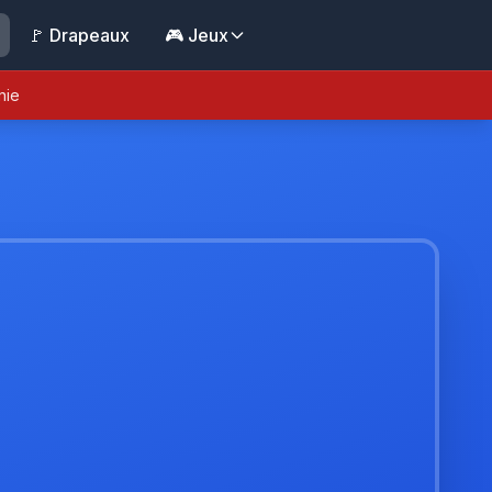
🚩 Drapeaux
🎮 Jeux
nie