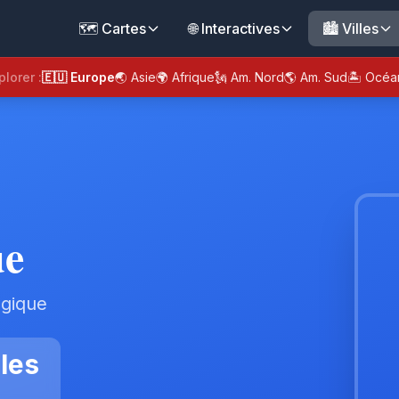
🗺️ Cartes
🌐 Interactives
🏙️ Villes
plorer :
🇪🇺 Europe
🌏 Asie
🌍 Afrique
🗽 Am. Nord
🌎 Am. Sud
🏝️ Océa
ue
lgique
les