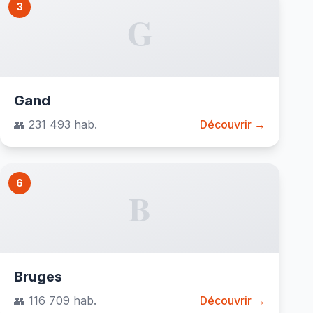
3
G
Gand
👥 231 493 hab.
Découvrir →
6
B
Bruges
👥 116 709 hab.
Découvrir →