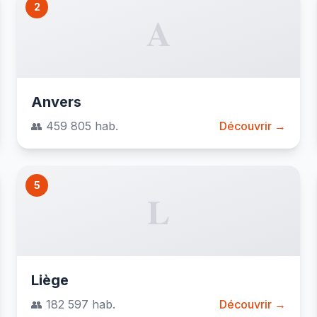
2
A
Anvers
👥 459 805 hab.
Découvrir →
5
L
Liège
👥 182 597 hab.
Découvrir →