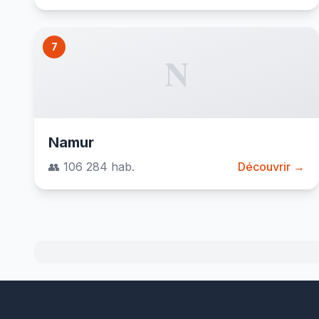
7
N
Namur
👥 106 284 hab.
Découvrir →