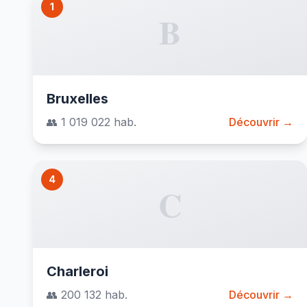
1
B
Bruxelles
👥 1 019 022 hab.
Découvrir →
4
C
Charleroi
👥 200 132 hab.
Découvrir →