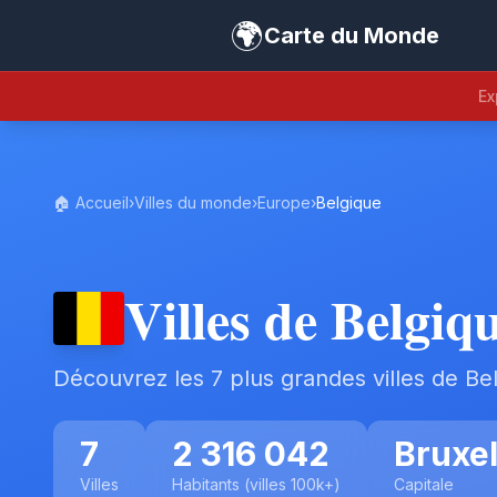
🌍
Carte du Monde
Ex
🏠 Accueil
›
Villes du monde
›
Europe
›
Belgique
Villes de Belgiq
Découvrez les 7 plus grandes villes de Be
7
2 316 042
Bruxel
Villes
Habitants (villes 100k+)
Capitale