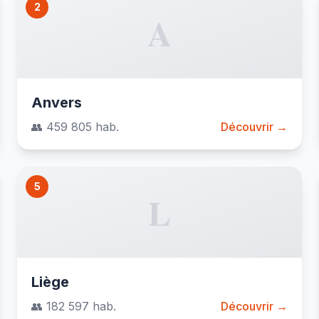
2
A
Anvers
👥 459 805 hab.
Découvrir →
5
L
Liège
👥 182 597 hab.
Découvrir →