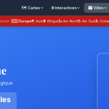
🗺️ Cartes
🌐 Interactives
🏙️ Villes
plorer :
🇪🇺 Europe
🌏 Asie
🌍 Afrique
🗽 Am. Nord
🌎 Am. Sud
🏝️ Océa
ue
lgique
les