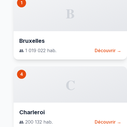
1
B
Bruxelles
👥 1 019 022 hab.
Découvrir →
4
C
Charleroi
👥 200 132 hab.
Découvrir →