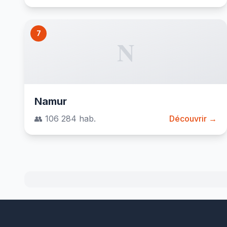
7
N
Namur
👥 106 284 hab.
Découvrir →