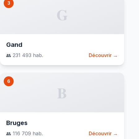
3
G
Gand
👥 231 493 hab.
Découvrir →
6
B
Bruges
👥 116 709 hab.
Découvrir →