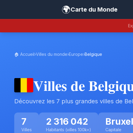
🌍
Carte du Monde
Ex
🏠 Accueil
›
Villes du monde
›
Europe
›
Belgique
Villes de Belgiq
Découvrez les 7 plus grandes villes de Be
7
2 316 042
Bruxel
Villes
Habitants (villes 100k+)
Capitale