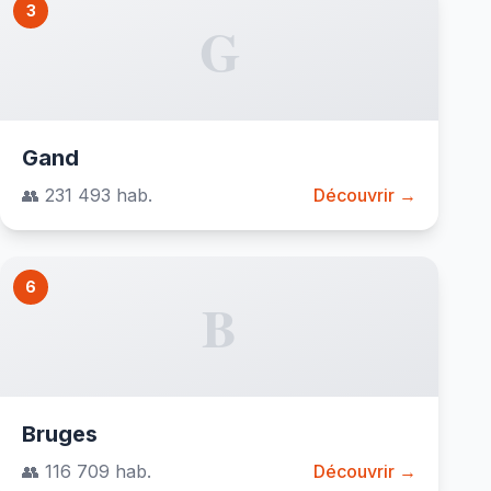
3
G
Gand
👥 231 493 hab.
Découvrir →
6
B
Bruges
👥 116 709 hab.
Découvrir →