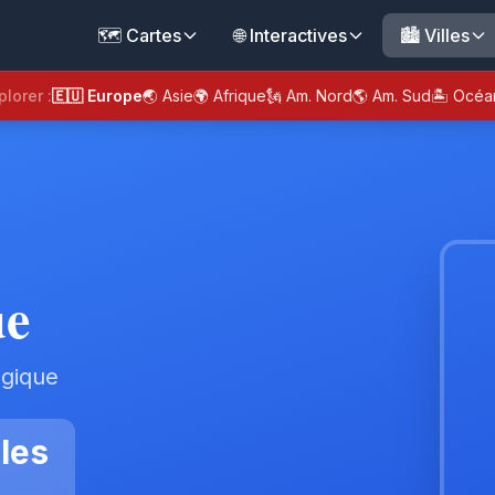
🗺️ Cartes
🌐 Interactives
🏙️ Villes
plorer :
🇪🇺 Europe
🌏 Asie
🌍 Afrique
🗽 Am. Nord
🌎 Am. Sud
🏝️ Océa
ue
lgique
les