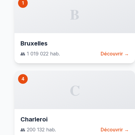
1
B
Bruxelles
👥 1 019 022 hab.
Découvrir →
4
C
Charleroi
👥 200 132 hab.
Découvrir →