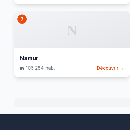
7
N
Namur
👥 106 284 hab.
Découvrir →