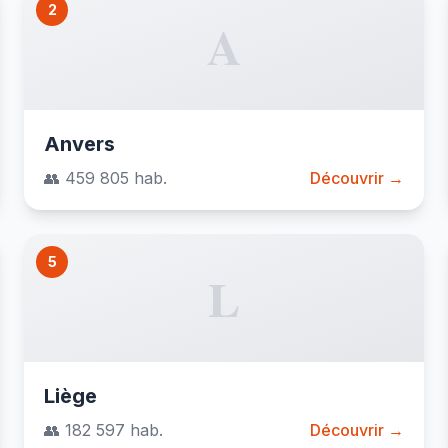
2
A
Anvers
👥 459 805 hab.
Découvrir →
5
L
Liège
👥 182 597 hab.
Découvrir →