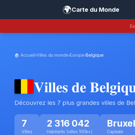
🌍
Carte du Monde
Ex
🏠 Accueil
›
Villes du monde
›
Europe
›
Belgique
Villes de Belgiq
Découvrez les 7 plus grandes villes de Be
7
2 316 042
Bruxel
Villes
Habitants (villes 100k+)
Capitale