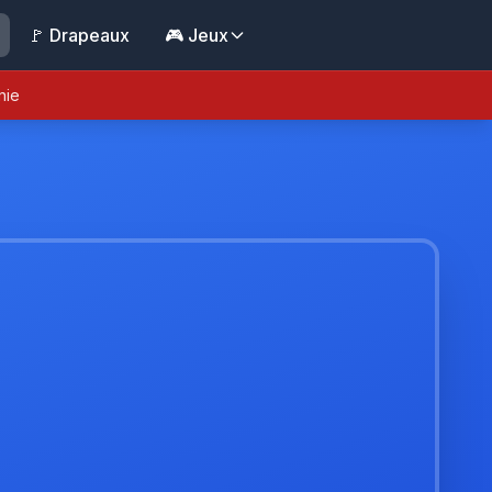
🚩 Drapeaux
🎮 Jeux
nie